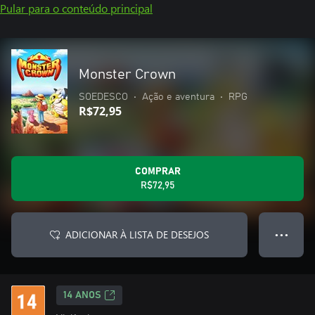
Pular para o conteúdo principal
Monster Crown
SOEDESCO
•
Ação e aventura
•
RPG
R$72,95
COMPRAR
R$72,95
ADICIONAR À LISTA DE DESEJOS
● ● ●
14 ANOS