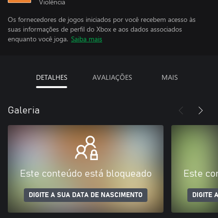
Violência
Os fornecedores de jogos iniciados por você recebem acesso às
suas informações de perfil do Xbox e aos dados associados
enquanto você joga.
Saiba mais
DETALHES
AVALIAÇÕES
MAIS
Galeria
Este conteúdo está bloqueado
Este co
DIGITE A SUA DATA DE NASCIMENTO
DIGITE 