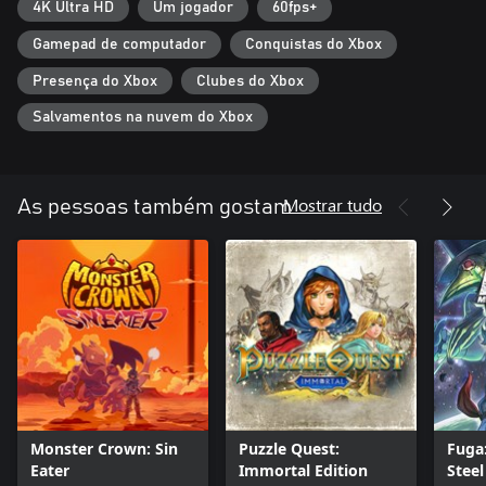
4K Ultra HD
Um jogador
60fps+
Gamepad de computador
Conquistas do Xbox
Presença do Xbox
Clubes do Xbox
Salvamentos na nuvem do Xbox
Mostrar tudo
As pessoas também gostam
Monster Crown: Sin
Puzzle Quest:
Fuga:
Eater
Immortal Edition
Steel