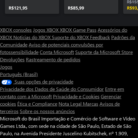
R$15
R$121,95
R$85,99
R$93
XBOX consoles
Jogos XBOX
XBOX Game Pass
Acessórios do
XBOX
Notícias do XBOX
Suporte do XBOX
Feedback
Padrões da
Comunidade
Aviso de potenciais convulsões por
fotossensibilidade
Conta Microsoft
Suporte da Microsoft Store
Devoluções
Rastreamento de pedidos
Jogos
Português (Brasil)
Suas opções de privacidade
Privacidade dos Dados de Saúde do Consumidor
Entre em
contato com a Microsoft
Privacidade e Cookies
Gerenciar
cookies
Ética e Compliance
Nota Legal
Marcas
Avisos de
terceiros
Sobre os nossos anúncios
Microsoft do Brasil Importação e Comércio de Software e Vídeo
Games Ltda., com sede na cidade de São Paulo, Estado de São
Paulo, na Avenida Presidente Juscelino Kubitschek, nº 1.909,