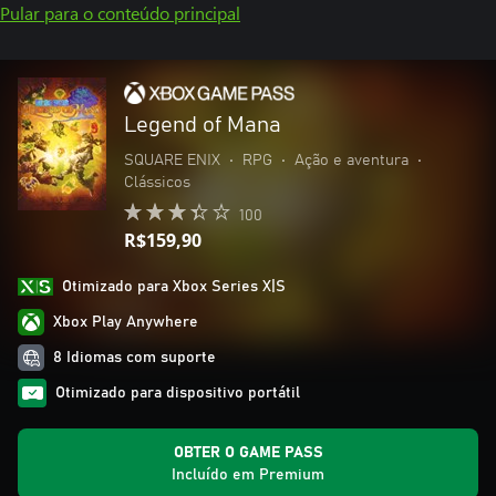
Pular para o conteúdo principal
Legend of Mana
SQUARE ENIX
•
RPG
•
Ação e aventura
•
Clássicos
100
R$159,90
Otimizado para Xbox Series X|S
Xbox Play Anywhere
8 Idiomas com suporte
Otimizado para dispositivo portátil
OBTER O GAME PASS
Incluído em Premium