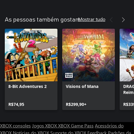
Mostrar tudo
As pessoas também gostam
8-Bit Adventures 2
Visions of Mana
DRAG
Reim
R$74,95
R$299,90+
R$33
XBOX consoles
Jogos XBOX
XBOX Game Pass
Acessórios do
XBOX
Notícias do XBOX
Suporte do XBOX
Feedback
Padrões da