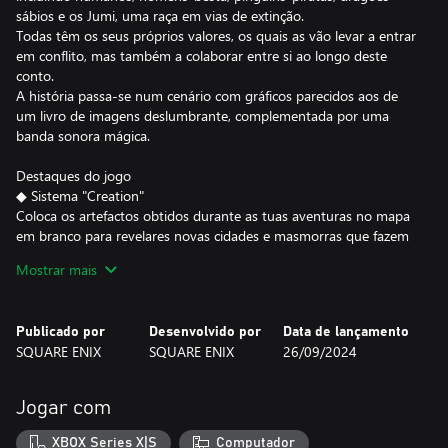
sábios e os Jumi, uma raça em vias de extinção.
Todas têm os seus próprios valores, os quais as vão levar a entrar
em conflito, mas também a colaborar entre si ao longo deste
conto.
A história passa-se num cenário com gráficos parecidos aos de
um livro de imagens deslumbrante, complementada por uma
banda sonora mágica.
Destaques do jogo
◆ Sistema "Creation"
Coloca os artefactos obtidos durante as tuas aventuras no mapa
em branco para revelares novas cidades e masmorras que fazem
a história progredir.
Mostrar mais
À medida que o mapa vai ganhando vida, torna-se um registo do
rumo que a tua aventura seguiu.
Publicado por
Desenvolvido por
Data de lançamento
◆ 68 eventos diferentes
SQUARE ENIX
SQUARE ENIX
26/09/2024
A história é composta por 68 eventos diferentes, no total. Quem
irás conhecer e onde? Como é que a narrativa se vai desenrolar?
Tudo depende das tuas escolhas.
Jogar com
Depois de concluíres um evento, fala com Li’l Cactus, que está à
tua espera em casa!
XBOX Series X|S
Computador