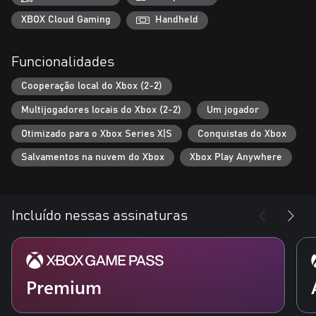
◆ Conteúdo rico e detalhado
XBOX Cloud Gaming
Handheld
Concluir eventos específicos desbloqueia vários tipos diferentes
de conteúdo, como, por exemplo, a capacidade de forjar armas e
Funcionalidades
armaduras, criar golems e cuidar de animais de estimação.
Tu decides como queres jogar: podes partir numa aventura em
Cooperação local do Xbox (2-2)
busca da arma mais forte ou procurar monstros jovens.
Multijogadores locais do Xbox (2-2)
Um jogador
Otimizado para o Xbox Series X|S
Conquistas do Xbox
Salvamentos na nuvem do Xbox
Xbox Play Anywhere
Incluído nessas assinaturas
Premium