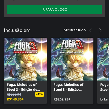
IR PARA O JOGO
Mostrar tudo
Inclusão em
Fuga: Melodies of
Fuga: Melodies of
Fuga:
Steel 3 - Edição de
Steel 3 - Edição
Steel
Luxo
R$233,94
Ultimate
-40%
R$140,36+
R$262,93+
Exibir