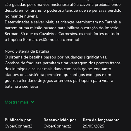
são guiadas por uma voz misteriosa até a caverna proibida, onde
descobrem o Taranis, o poderoso tanque que se pensava perdido
no mar de nuvens.
Determinadas a salvar Malt, as crianças reembarcam no Taranis e
partem numa missão ousada para infiltrar o coração do Império
Berman. Só que os Cavaleiros Carmesins, os mais fortes de todo
o Império Berman, estão no seu caminho!
Novo Sistema de Batalha
O sistema de batalha passou por mudanças significativas.
Combos de fraqueza permitem tirar vantagem dos pontos fracos
dos inimigos e causar mais dano com cada golpe, enquanto
ataques de assistência permitem que antigos inimigos e um
guerreiro lendário de jogos anteriores participem para virar a
batalha a seu favor.
Intervalo Melhorado
Mostrar mais
O intervalo também tem novidades: agora, você pode evoluir o
Taranis até a sua forma mais poderosa! Desbloqueie seus
poderes secretos com o Terminal Omega e aprenda as
Publicado por
Desenvolvido por
Data de lançamento
Habilidades do Taranis para ajudar na jornada!
CyberConnect2
CyberConnect2
29/05/2025