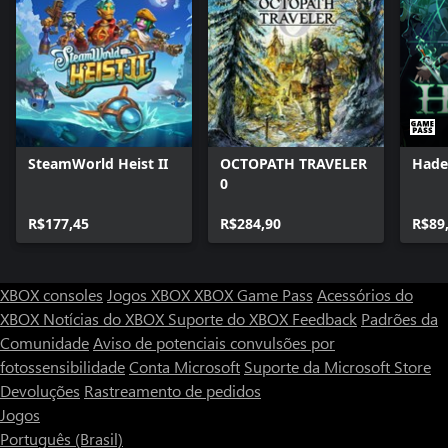
SteamWorld Heist II
OCTOPATH TRAVELER
Hades
0
R$177,45
R$284,90
R$89
XBOX consoles
Jogos XBOX
XBOX Game Pass
Acessórios do
XBOX
Notícias do XBOX
Suporte do XBOX
Feedback
Padrões da
Comunidade
Aviso de potenciais convulsões por
fotossensibilidade
Conta Microsoft
Suporte da Microsoft Store
Devoluções
Rastreamento de pedidos
Jogos
Português (Brasil)