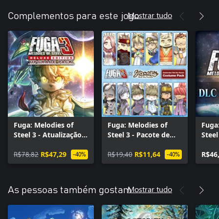
Mostrar tudo
Complementos para este jogo
Fuga: Melodies of
Fuga: Melodies of
Fuga:
Steel 3 - Atualização
Steel 3 - Pacote de
Steel
para Edição de Luxo
trajes Solatorobo:
Temp
R$78,82
R$47,29
Red the Hunter
R$19,40
R$11,64
R$46
-40%
-40%
Mostrar tudo
As pessoas também gostam