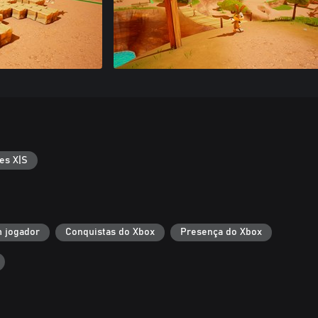
es X|S
 jogador
Conquistas do Xbox
Presença do Xbox