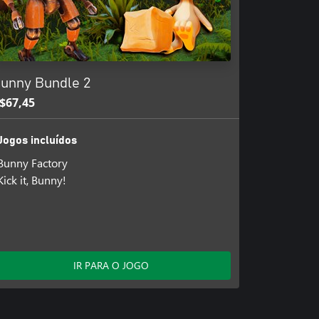
unny Bundle 2
$67,45
Jogos incluídos
Bunny Factory
Kick it, Bunny!
IR PARA O JOGO