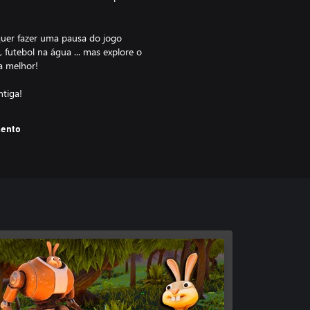
quer fazer uma pausa do jogo
 futebol na água ... mas explore o
a melhor!
ntiga!
mento