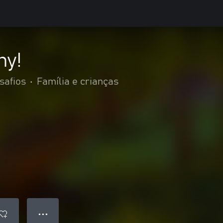
ny!
safios
•
Família e crianças
● ● ●