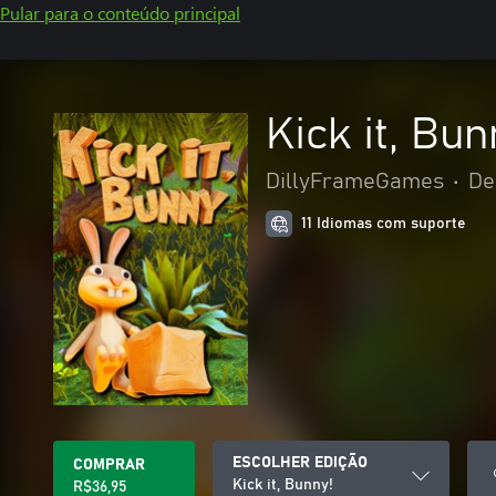
Pular para o conteúdo principal
Kick it, Bun
DillyFrameGames
•
De
11 Idiomas com suporte
ESCOLHER EDIÇÃO
COMPRAR
Kick it, Bunny!
R$36,95