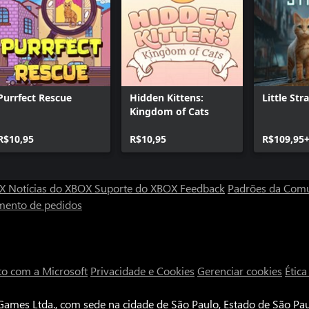
Purrfect Rescue
Hidden Kittens:
Little Str
Kingdom of Cats
R$10,95
R$10,95
R$109,95
OX
Notícias do XBOX
Suporte do XBOX
Feedback
Padrões da Com
mento de pedidos
to com a Microsoft
Privacidade e Cookies
Gerenciar cookies
Étic
ames Ltda., com sede na cidade de São Paulo, Estado de São Paul