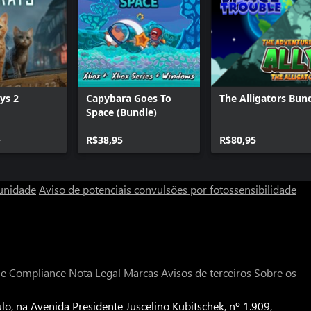
ays 2
Capybara Goes To
The Alligators Bun
Space (Bundle)
+
R$38,95
R$80,95
unidade
Aviso de potenciais convulsões por fotossensibilidade
a e Compliance
Nota Legal
Marcas
Avisos de terceiros
Sobre os
o, na Avenida Presidente Juscelino Kubitschek, nº 1.909,