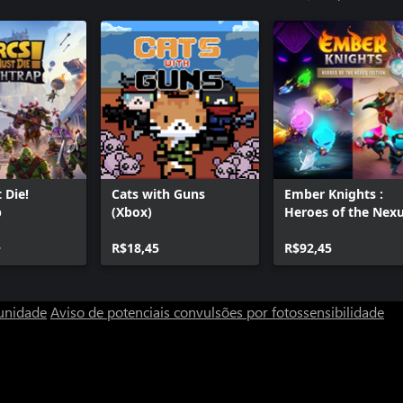
 Die!
Cats with Guns
Ember Knights :
p
(Xbox)
Heroes of the Nex
Edition
+
R$18,45
R$92,45
unidade
Aviso de potenciais convulsões por fotossensibilidade