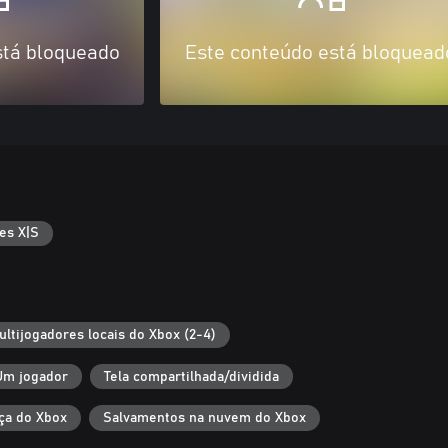
stá bloqueado
Este conteúdo está bloquead
es X|S
ultijogadores locais do Xbox (2-4)
Um jogador
Tela compartilhada/dividida
ça do Xbox
Salvamentos na nuvem do Xbox