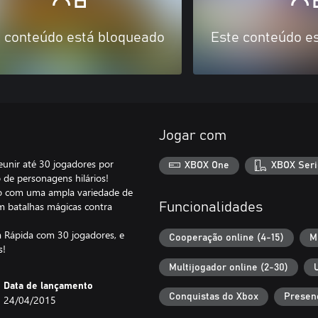
 conteúdo está bloqueado
Este conteúdo e
Jogar com
eunir até 30 jogadores por
XBOX One
XBOX Seri
 de personagens hilários!
-o com uma ampla variedade de
 em batalhas mágicas contra
Funcionalidades
 Rápida com 30 jogadores, e
Cooperação online (4-15)
M
s!
Multijogador online (2-30)
Data de lançamento
Conquistas do Xbox
Presen
24/04/2015