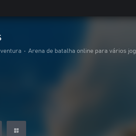
s
aventura
•
Arena de batalha online para vários jo