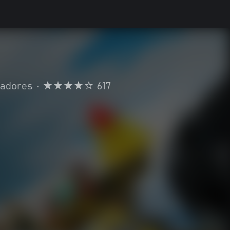
gadores
•
617