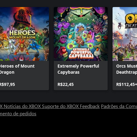
Heroes of Mount
Extremely Powerful
Orcs Must
Dragon
Capybaras
Deathtra
R$97,95
R$22,45
R$112,45
OX
Notícias do XBOX
Suporte do XBOX
Feedback
Padrões da Com
mento de pedidos