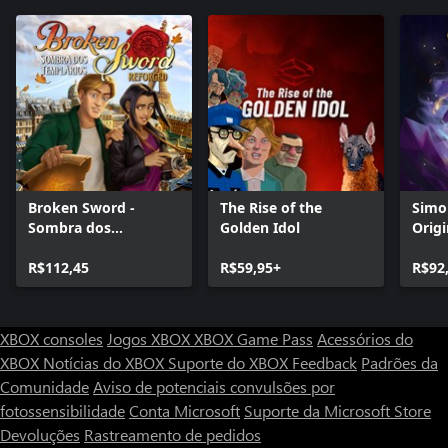
Broken Sword -
The Rise of the
Simo
Sombra dos
Golden Idol
Origi
Templários: Reforged
R$112,45
R$59,95+
R$92
XBOX consoles
Jogos XBOX
XBOX Game Pass
Acessórios do
XBOX
Notícias do XBOX
Suporte do XBOX
Feedback
Padrões da
Comunidade
Aviso de potenciais convulsões por
fotossensibilidade
Conta Microsoft
Suporte da Microsoft Store
Devoluções
Rastreamento de pedidos