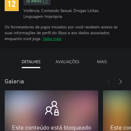
12 ANOS
Violência, Conteúdo Sexual, Drogas Lícitas,
Linguagem Imprópria
Os fornecedores de jogos iniciados por você recebem acesso às
suas informações de perfil do Xbox e aos dados associados
enquanto você joga.
Saiba mais
DETALHES
AVALIAÇÕES
MAIS
Galeria
Este conteúdo está bloqueado
Este co