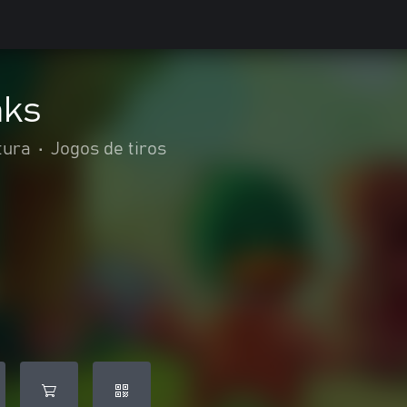
aks
tura
•
Jogos de tiros