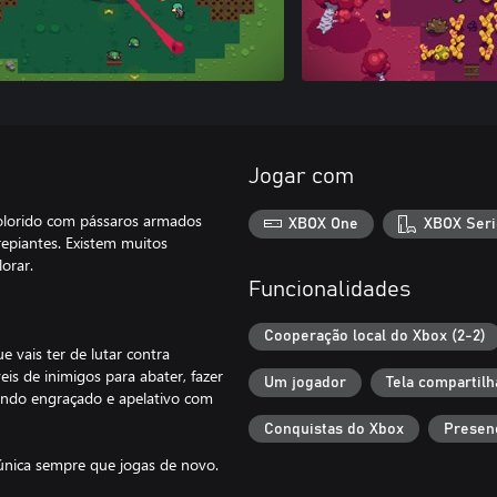
Jogar com
olorido com pássaros armados
XBOX One
XBOX Seri
epiantes. Existem muitos
orar.
Funcionalidades
Cooperação local do Xbox (2-2)
 vais ter de lutar contra
is de inimigos para abater, fazer
Um jogador
Tela compartilh
mundo engraçado e apelativo com
Conquistas do Xbox
Presen
única sempre que jogas de novo.