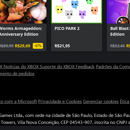
Worms Armageddon:
PICO PARK 2
Ball Blas
Anniversary Edition
Edition
R$89,99
R$29,69
R$21,95
R$52,45
R
-67%
OX
Notícias do XBOX
Suporte do XBOX
Feedback
Padrões da Com
mento de pedidos
to com a Microsoft
Privacidade e Cookies
Gerenciar cookies
Étic
ames Ltda., com sede na cidade de São Paulo, Estado de São Paul
e Towers, Vila Nova Conceição, CEP 04543-907, inscrita no CNPJ