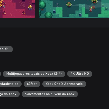
es X|S
Multijogadores locais do Xbox (2-4)
4K Ultra HD
ada/dividida
60fps+
Xbox One X Aprimorado
ça do Xbox
Salvamentos na nuvem do Xbox