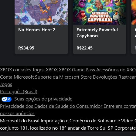
para poderes lançá-la outra vez.
No Heroes Here 2
Extremely Powerful
Capybaras
R$34,95
R$22,45
XBOX consoles
Jogos XBOX
XBOX Game Pass
Acessórios do XB
Conta Microsoft
Suporte da Microsoft Store
Devoluções
Rastrea
Jogos
Português (Brasil)
Suas opções de privacidade
Privacidade dos Dados de Saúde do Consumidor
Entre em conta
nossos anúncios
Microsoft do Brasil Importação e Comércio de Software e Vídeo G
conjunto 181, localizado no 18º andar da Torre Sul SP Corporat