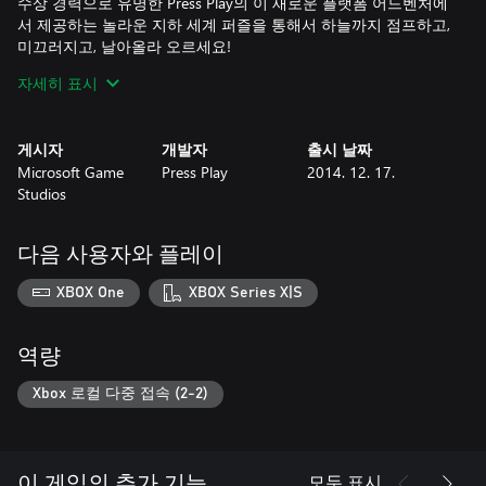
수상 경력으로 유명한 Press Play의 이 새로운 플랫폼 어드벤처에
서 제공하는 놀라운 지하 세계 퍼즐을 통해서 하늘까지 점프하고,
미끄러지고, 날아올라 오르세요!
자세히 표시
Kalimba 섬은 악한 주술사로 인해 어둠에 휩싸여 있으며, 이 땅에
게시자
개발자
출시 날짜
빛을 되찾아 오려면 당신의 토템이 지하 세계에서 하늘까지 여정
Microsoft Game
Press Play
2014. 12. 17.
을 떠나야 합니다. Official Xbox Magazine이 '마법 같다'고 극착한
Studios
이 게임을 혼자서 플레이하거나 친구들과 함께 협력 플레이에 도
전해보세요. 지금 Kalimba를 다운로드하고 모험을 시작하세요!
다음 사용자와 플레이
XBOX One
XBOX Series X|S
역량
Xbox 로컬 다중 접속 (2-2)
모두 표시
이 게임의 추가 기능