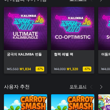
궁극의 KALIMBA 번들
협력 레벨 팩
어둠의
₩5,560
₩1,834
₩4,000
₩1,320
₩4,0
-67%
-67%
모두 표시
사용자 추천