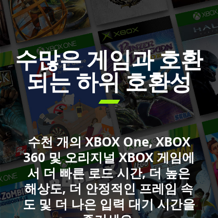
Ops
6,
College
Football
수많은 게임과 호환
25,
Sea
되는 하위 호환성
of
Thieves,

Minecraft
Legends,
Forza
Motorsport
수천 개의 XBOX One, XBOX
등
360 및 오리지널 XBOX 게임에
XBOX
Game
서 더 빠른 로드 시간, 더 높은
Pass
해상도, 더 안정적인 프레임 속
로
도 및 더 나은 입력 대기 시간을
플
레