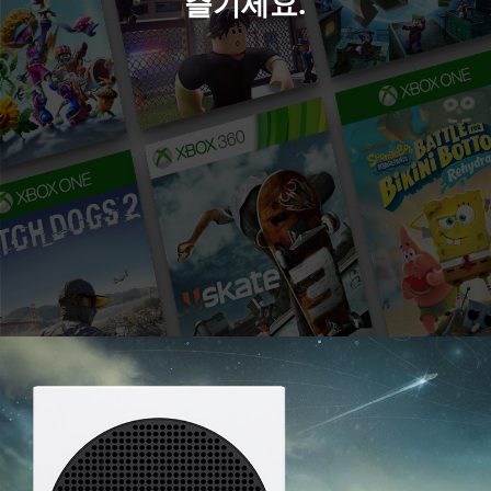
즐기세요.
이
할
수
있
는
타
이
틀
을
묘
사
한
여
러
게
임
아
트.