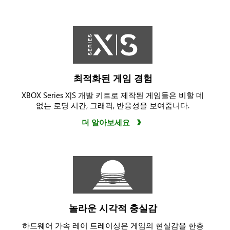
의
뒤
로
데
이
먼,
최적화된 게임 경험
도
미
XBOX Series X|S 개발 키트로 제작된 게임들은 비할 데
닉,
없는 로딩 시간, 그래픽, 반응성을 보여줍니다.
어
더 알아보세요
거
스
터
스
가
불
타
놀라운 시각적 충실감
는
도
하드웨어 가속 레이 트레이싱은 게임의 현실감을 한층