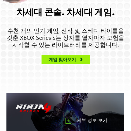
파
차세대 콘솔. 차세대 게임.
애
니
메
수천 개의 인기 게임, 신작 및 스테디 타이틀을
이
갖춘 XBOX Series S는 상자를 열자마자 모험을
션
시작할 수 있는 라이브러리를 제공합니다.
이
실
게임 찾아보기
내
를
돌
아
다
니
며
3D
공
세부 정보 보기
간