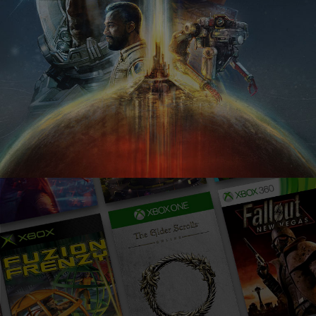
XBOX
Series S
와,
Starfield,
Call
of
Duty:
Black