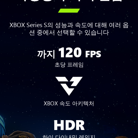

XBOX Series S의 성능과 속도에 대해 여러 옵
션 중에서 선택할 수 있습니다
120
최
까지
FPS
대
120
초당 프레임
FPS
XBOX 속도 아키텍처
HDR
하이 다이내믹 레인지