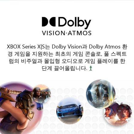
TV
주
변
에
3
개
XBOX Series X|S는 Dolby Vision과 Dolby Atmos 환
의
경 게임을 지원하는 최초의 게임 콘솔로, 풀 스펙트
가
럼의 비주얼과 몰입형 오디오로 게임 플레이를 한
구
단계 끌어올립니다.
†
가
배
치
되
어
있
습
니
다.
음