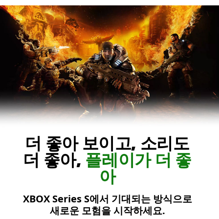
웅
크
린
마
커
스
가
앞
을
바
라
더 좋아 보이고, 소리도
보
고
더 좋아,
플레이가 더 좋
있
아
습
니
XBOX Series S에서 기대되는 방식으로
다.
새로운 모험을 시작하세요.
그