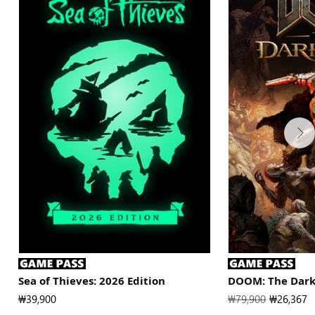
Sea of Thieves: 2026 Edition
DOOM: The Dark
새로운 가격은 다음과 같습니다
₩39,900
정가
₩79,900
New Price
₩26,367