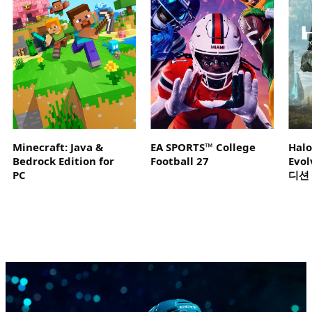
안
플
레
이
하
세
요.
Minecraft: Java &
EA SPORTS™ College
Hal
Bedrock Edition for
Football 27
Evo
PC
디션