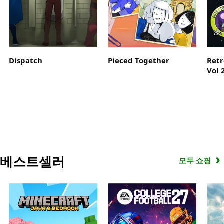
Madden
NFL
27
Game
Pass
Dispatch
Pieced Together
Retr
Ultimate
Vol 
에
포
함
된
EA
Play
로
베스트셀러
최
모두 쇼핑
대
10
시
간
동