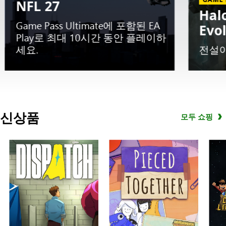
NFL 27
Hal
Game Pass Ultimate에 포함된 EA
Evo
Play로 최대 10시간 동안 플레이하
세요.
전설
Slide
1
신상품
모두 쇼핑
of
5.
초
기
평
가
판
EA
SPORTS™