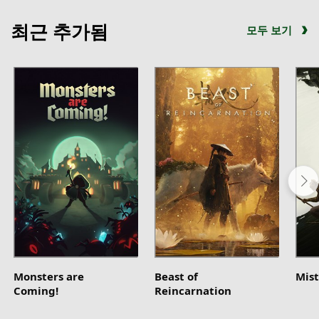
최근 추가됨
모두 보기
Monsters are
Beast of
Mist
Coming!
Reincarnation