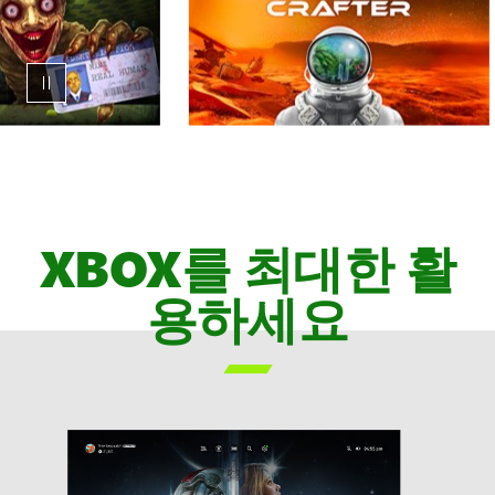
XBOX
Game
Pass
게
XBOX를 최대한 활
임
의
용하세요
회
전
형

목
록
애
니
메