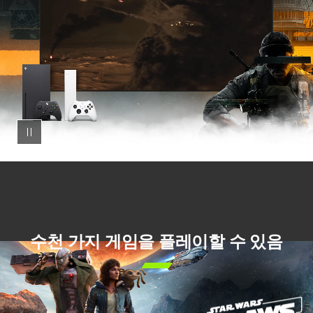
흰
색
Series S
옆
TV
에
서
흘
러
나
오
는
콜
오
브
수천 가지 게임을 플레이할 수 있음
듀

티:
블
랙