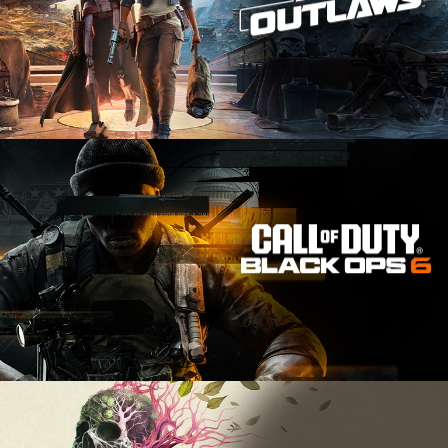
옵
스
6
의
몽
타
주