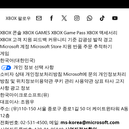
용
EA
SPORTS
XBOX 팔로우
FC™
26,
XBOX 콘솔
XBOX GAMES
XBOX Game Pass
XBOX 액세서리
Xbox
XBOX 고객 지원
피드백
커뮤니티 기준
감광성 발작 경고
One
Microsoft 계정
Microsoft Store 지원
반품
주문 추적하기
용
게임
EA
한국어(대한민국)
SPORTS
개인 정보 선택 사항
FC™
소비자 상태 개인정보처리방침
Microsoft에 문의
개인정보처리
25,
방침 및 위치정보이용약관
쿠키 관리
사용약관
상표
타사 고지
Voidtrain,
사항
광고 정보
Ultimate
한국마이크로소프트(유)
Sheep
대표이사: 조원우
Raccoon,
주소: (우)110-150 서울 종로구 종로1길 50 더 케이트윈타워 A동
The
12층
Crew
전화번호: 02-531-4500, 메일:
ms-korea@microsoft.com
Motorfest