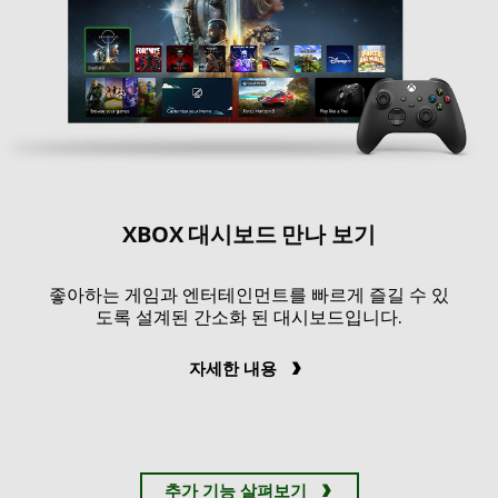
이
션,
Xbox
Series
X|S
용
NHL
25,
XBOX 대시보드 만나 보기
Xbox
Series
X|S
좋아하는 게임과 엔터테인먼트를 빠르게 즐길 수 있
용
도록 설계된 간소화 된 대시보드입니다.
NBA
2K26,
자세한 내용
Xbox
Series
X|S
용
추가 기능 살펴보기