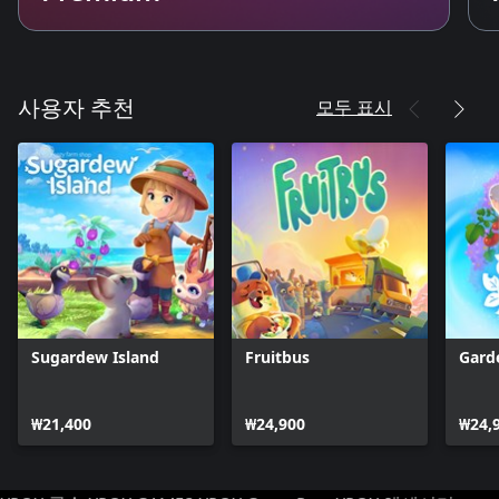
모두 표시
사용자 추천
Sugardew Island
Fruitbus
Gard
₩21,400
₩24,900
₩24,