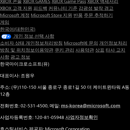
XBOX 콘솔
XBOX GAMES
XBOX Game Pass
XBOX 액세서리
XBOX 고객 지원
피드백
커뮤니티 기준
감광성 발작 경고
Microsoft 계정
Microsoft Store 지원
반품
주문 추적하기
게임
한국어(대한민국)
개인 정보 선택 사항
소비자 상태 개인정보처리방침
Microsoft에 문의
개인정보처리
방침 및 위치정보이용약관
쿠키 관리
사용약관
상표
타사 고지
사항
광고 정보
한국마이크로소프트(유)
대표이사: 조원우
주소: (우)110-150 서울 종로구 종로1길 50 더 케이트윈타워 A동
12층
전화번호: 02-531-4500, 메일:
ms-korea@microsoft.com
사업자등록번호: 120-81-05948
사업자정보확인
호스팅서비스 제공자: Microsoft Corporation