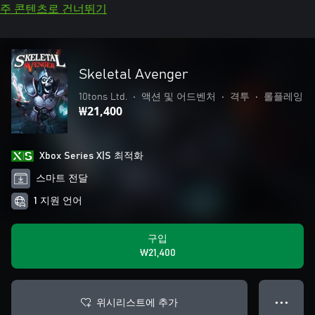
주 콘텐츠로 건너뛰기
Skeletal Avenger
10tons Ltd.
•
액션 및 어드벤처
•
격투
•
롤플레잉
₩21,400
Xbox Series X|S 최적화
스마트 전달
1 지원 언어
구입
₩21,400
위시리스트에 추가
● ● ●