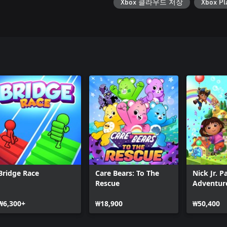
Xbox 클라우드 저장
Xbox Pl
Bridge Race
Care Bears: To The
Nick Jr. P
Rescue
Adventur
₩6,300+
₩18,900
₩50,400