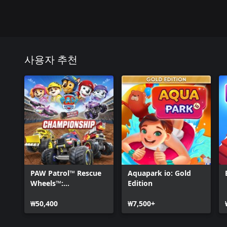
사용자 추천
PAW Patrol™ Rescue
Aquapark io: Gold
Wheels™:
Edition
Championship
₩50,400
₩7,500+