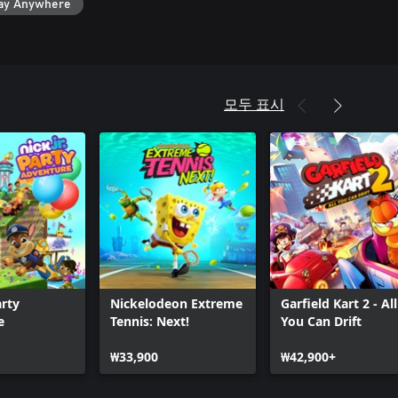
ay Anywhere
모두 표시
arty
Nickelodeon Extreme
Garfield Kart 2 - All
e
Tennis: Next!
You Can Drift
₩33,900
₩42,900+