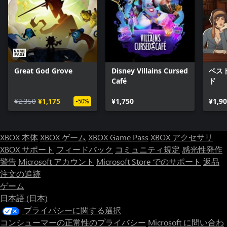
Great God Grove
Disney Villains Cursed
ベス
Café
ド
¥2,350
¥1,175
¥1,750
¥1,9
-50%
XBOX 本体
XBOX ゲーム
XBOX Game Pass
XBOX アクセサリ
XBOX サポート
フィードバック
コミュニティ規定
感光性発作
警告
Microsoft アカウント
Microsoft Store でのサポート
返品
注文の追跡
ゲーム
日本語 (日本)
プライバシーに関する選択
コンシューマーの正常性のプライバシー
Microsoft に問い合わ