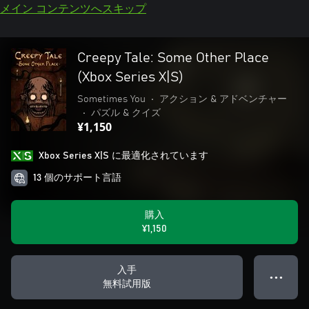
メイン コンテンツへスキップ
Creepy Tale: Some Other Place
(Xbox Series X|S)
Sometimes You
•
アクション & アドベンチャー
•
パズル & クイズ
¥1,150
Xbox Series X|S に最適化されています
13 個のサポート言語
購入
¥1,150
入手
● ● ●
無料試用版