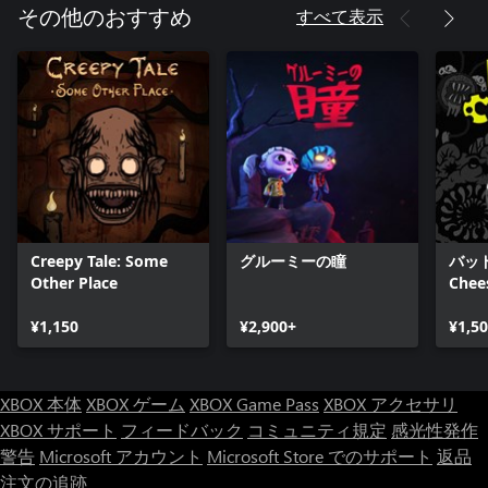
すべて表示
その他のおすすめ
Creepy Tale: Some
グルーミーの瞳
バッド
Other Place
Chee
¥1,150
¥2,900+
¥1,5
XBOX 本体
XBOX ゲーム
XBOX Game Pass
XBOX アクセサリ
XBOX サポート
フィードバック
コミュニティ規定
感光性発作
警告
Microsoft アカウント
Microsoft Store でのサポート
返品
注文の追跡