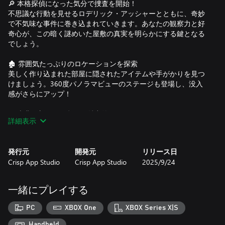
🔎 本格探偵になった気分で捜査を開始！
不思議な行動を見せるロデリック・アッシャーとともに、奇妙
で不気味な事件に巻き込まれていきます。あなたの観察力と好
奇心が、この暗く謎めいた屋敷の真実を明らかにする鍵となる
でしょう。
🏚️ 雰囲気たっぷりのロケーションを探索
美しく作り込まれた部屋に隠されたアイテムや手がかりを見つ
けましょう。360度パノラマビューのステージも登場し、没入
感がさらにアップ！
📜 古典を新たに解釈した魅力的なストーリー
詳細表示
名作をベースにした物語が、創造的に再構成され、さらにドラ
マティックに！
発行元
開発元
リリース日
🏆 報酬を集めてコレクションを完成させよう
Crisp App Studio
Crisp App Studio
2025/9/24
多彩なモードでチャレンジをクリアし、特別な報酬をゲット。
何度でも楽しめるステージが待っています。
一緒にプレイする
🎮 Xbox ネイティブ対応で最高の体験を
美しいグラフィック、スムーズな操作、フルコントローラー対
PC
XBOX One
XBOX Series X|S
応で、Xbox でのプレイがさらに快適に！
Handheld