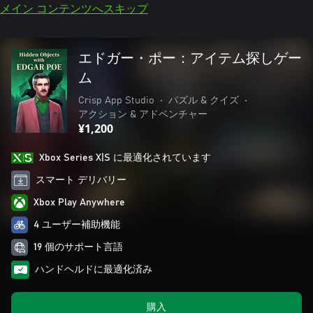
メイン コンテンツへスキップ
エドガー・ポー：アイテム探しゲー
ム
Crisp App Studio
•
パズル & クイズ
•
アクション & アドベンチャー
¥1,200
Xbox Series X|S に最適化されています
スマート デリバリー
Xbox Play Anywhere
4 ユーザー補助機能
19 個のサポート言語
ハンドヘルドに最適化済み
購入