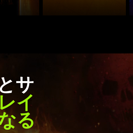
とサ
レイ
なる