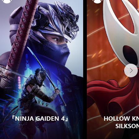
『NINJA GAIDEN 4』
HOLLOW KN
SILKSO