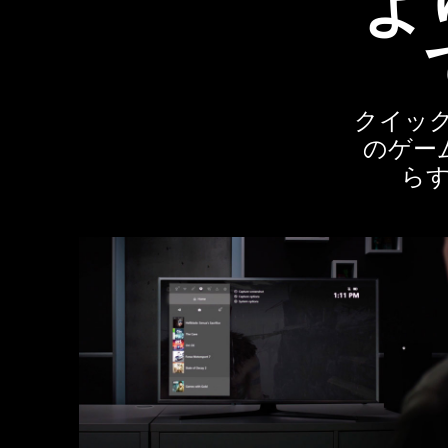
よ
クイック
のゲームプ
ら