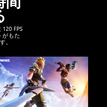
時間
る
0 FPS
re がもた
す。