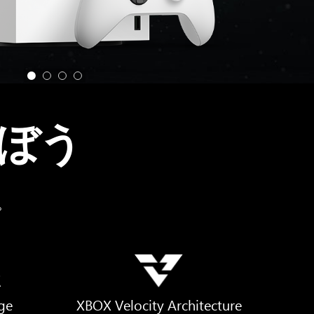
ぼう
。
R
ge
XBOX Velocity Architecture