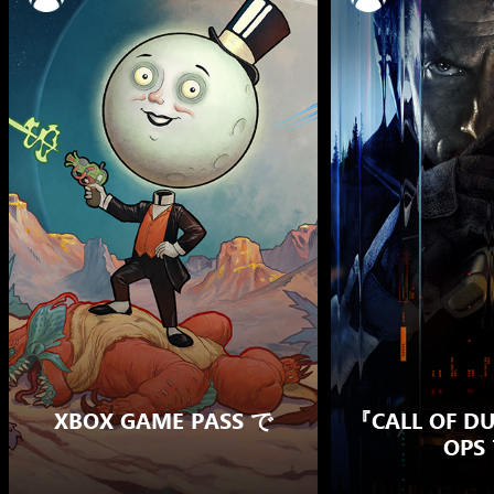
XBOX GAME PASS で
『CALL OF DU
OPS