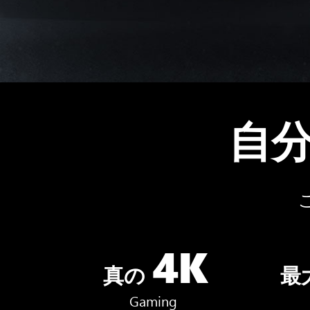
自
4K
真の
最
Gaming