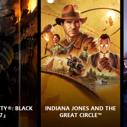
TY®: BLACK
INDIANA JONES AND THE
 7』
GREAT CIRCLE™