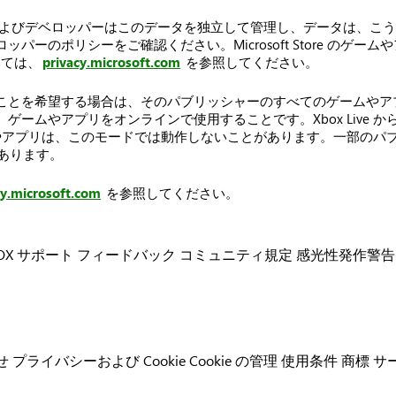
およびデベロッパーはこのデータを独立して管理し、データは、こ
ーのポリシーをご確認ください。Microsoft Store のゲ
いては、
privacy.microsoft.com
を参照してください。
ことを希望する場合は、そのパブリッシャーのすべてのゲームやア
ームやアプリをオンラインで使用することです。Xbox Live 
ゲームやアプリは、このモードでは動作しないことがあります。一部の
あります。
cy.microsoft.com
を参照してください。
OX サポート
フィードバック
コミュニティ規定
感光性発作警告
せ
プライバシーおよび Cookie
Cookie の管理
使用条件
商標
サ