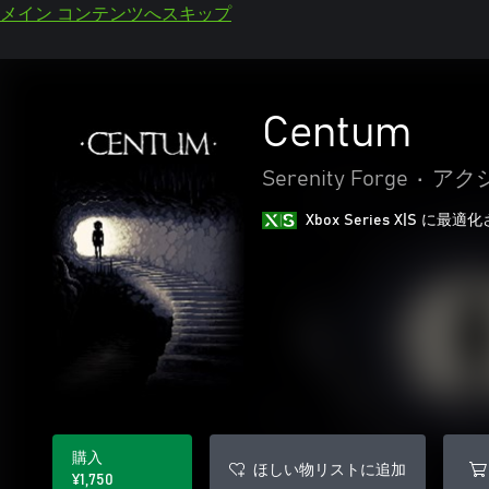
メイン コンテンツへスキップ
Centum
Serenity Forge
•
アク
Xbox Series X|S に
購入
ほしい物リストに追加
¥1,750