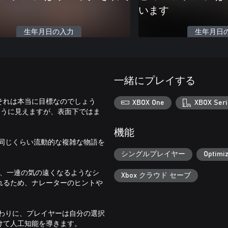
います
生年月日の入力
生年月日
一緒にプレイする
それは本当に目標なのでしょう
XBOX One
XBOX Seri
のように見えますが、表面下ではま
機能
心と同じくらい流動的な複雑な物語を
シングルプレイヤー
Optimiz
た、一連の気の遠くなるようなシ
Xbox クラウド セーブ
れるため、ナレーターのヒントや
。代わりに、プレイヤーは自分の選択
けて人工知能を導きます。