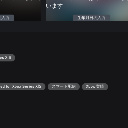
います
の入力
生年月日の入力
es X|S
ed for Xbox Series X|S
スマート配信
Xbox 実績