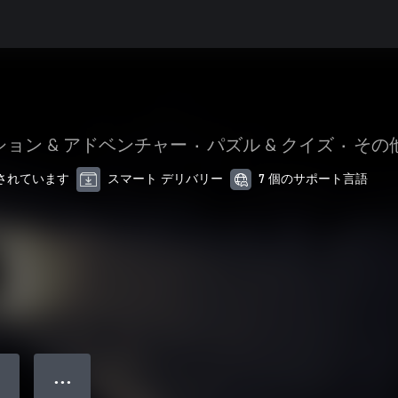
ション & アドベンチャー
•
パズル & クイズ
•
その
最適化されています
スマート デリバリー
7 個のサポート言語
● ● ●