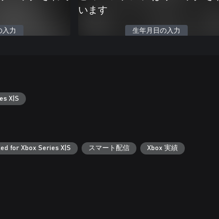
います
の入力
生年月日の入力
es X|S
ed for Xbox Series X|S
スマート配信
Xbox 実績