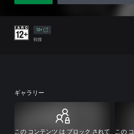
12+
戦慄
ギャラリー
この コンテンツ は ブロック されて
この 