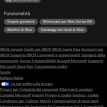
Funzionalità
Singolo giocatore
Ottimizzato per Xbox Series X|S
Obiettivi di Xbox
Salvataggi nel cloud di Xbox
XBOX console
Giochi per XBOX
XBOX Game Pass
Accessori per
XBOX
Supporto XBOX
Commenti e suggerimenti
Standard della
community
Avviso Fotosensibilità
Account Microsoft
Supporto
Microsoft Store
Resi
Tracciamento ordini
Giochi
Italiano (Italia)
Le tue scelte sulla privacy
Privacy per l'integrità dei consumer
Riferimenti societari
Contatta Microsoft
Imprint
Privacy e cookie
Gestisci i cookie
Condizioni per l'utilizzo
Marchi
Comunicazioni di terze parti
Informazioni sulle inserzioni
EU Compliance DoCs
Accessibilità