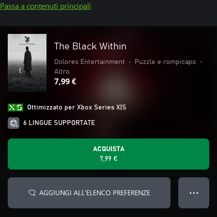
Passa a contenuti principali
The Black Within
Dolores Entertainment
•
Puzzle e rompicapo
•
Altro
7,99 €
Ottimizzato per Xbox Series X|S
6 LINGUE SUPPORTATE
ACQUISTA
7,99 €
AGGIUNGI ALL'ELENCO PREFERENZE
● ● ●