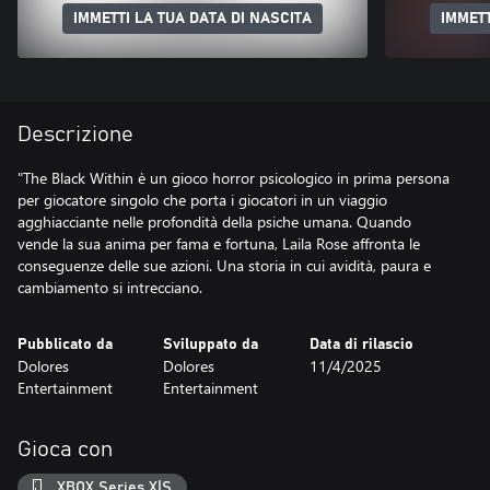
IMMETTI LA TUA DATA DI NASCITA
IMMETT
Descrizione
"The Black Within è un gioco horror psicologico in prima persona
per giocatore singolo che porta i giocatori in un viaggio
agghiacciante nelle profondità della psiche umana. Quando
vende la sua anima per fama e fortuna, Laila Rose affronta le
conseguenze delle sue azioni. Una storia in cui avidità, paura e
cambiamento si intrecciano.
Pubblicato da
Sviluppato da
Data di rilascio
Dolores
Dolores
11/4/2025
Entertainment
Entertainment
Gioca con
XBOX Series X|S