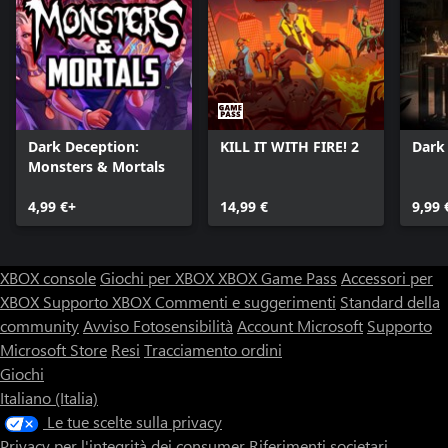
Dark Deception:
KILL IT WITH FIRE! 2
Dark
Monsters & Mortals
4,99 €+
14,99 €
9,99 
XBOX console
Giochi per XBOX
XBOX Game Pass
Accessori per
XBOX
Supporto XBOX
Commenti e suggerimenti
Standard della
community
Avviso Fotosensibilità
Account Microsoft
Supporto
Microsoft Store
Resi
Tracciamento ordini
Giochi
Italiano (Italia)
Le tue scelte sulla privacy
Privacy per l'integrità dei consumer
Riferimenti societari