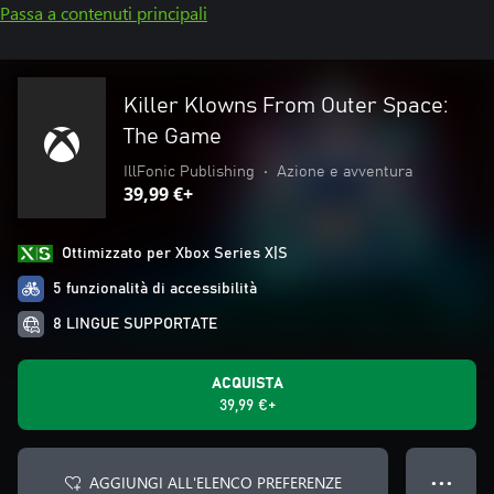
Passa a contenuti principali
Killer Klowns From Outer Space:
The Game
IllFonic Publishing
•
Azione e avventura
39,99 €+
Ottimizzato per Xbox Series X|S
5 funzionalità di accessibilità
8 LINGUE SUPPORTATE
ACQUISTA
39,99 €+
AGGIUNGI ALL'ELENCO PREFERENZE
● ● ●