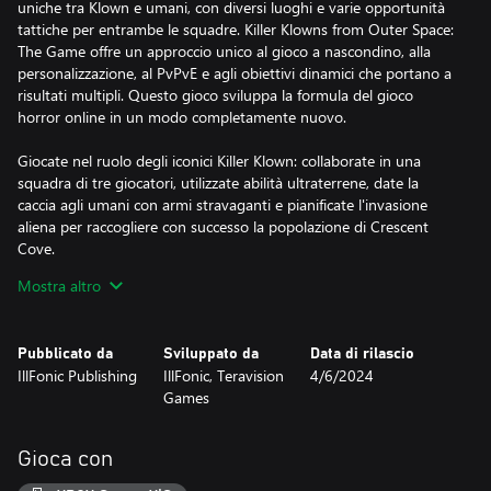
uniche tra Klown e umani, con diversi luoghi e varie opportunità
tattiche per entrambe le squadre. Killer Klowns from Outer Space:
The Game offre un approccio unico al gioco a nascondino, alla
personalizzazione, al PvPvE e agli obiettivi dinamici che portano a
risultati multipli. Questo gioco sviluppa la formula del gioco
horror online in un modo completamente nuovo.
Giocate nel ruolo degli iconici Killer Klown: collaborate in una
squadra di tre giocatori, utilizzate abilità ultraterrene, date la
caccia agli umani con armi stravaganti e pianificate l'invasione
aliena per raccogliere con successo la popolazione di Crescent
Cove.
Mostra altro
Combattete come una squadra di sette coraggiosi cittadini di
Crescent Cove, esplorando la città alla ricerca di armi e bottini
preziosi, evitando di essere catturato dai Klown e cercando di
Pubblicato da
Sviluppato da
Data di rilascio
sopravvivere all'invasione aliena.
IllFonic Publishing
IllFonic, Teravision
4/6/2024
Games
Gioca con