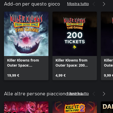
Mostra tutto
Add-on per questo gioco
Killer Klowns from
Killer Klowns from
Kille
Outer Space:
Outer Space: 200
Oute
Aggiornamento
biglietti
biglie
Digitale Deluxe
19,99 €
4,99 €
9,99 
Mostra tutto
Alle altre persone piacciono anche