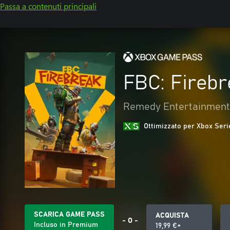
Passa a contenuti principali
FBC: Fireb
Remedy Entertainment
Ottimizzato per Xbox Seri
SCARICA GAME PASS
ACQUISTA
- O -
Incluso in Premium
19,99 €+