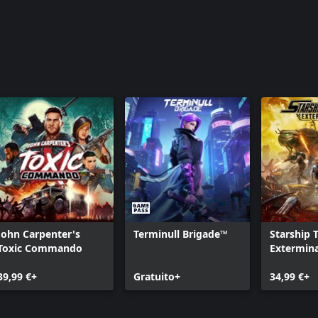
John Carpenter's
Terminull Brigade™
Starship 
Toxic Commando
Extermin
39,99 €+
Gratuito+
34,99 €+