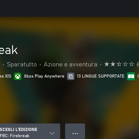
reak
•
Sparatutto
•
Azione e avventura
•
es X|S
Xbox Play Anywhere
13 LINGUE SUPPORTATE
SCEGLI L'EDIZIONE
● ● ●
FBC: Firebreak