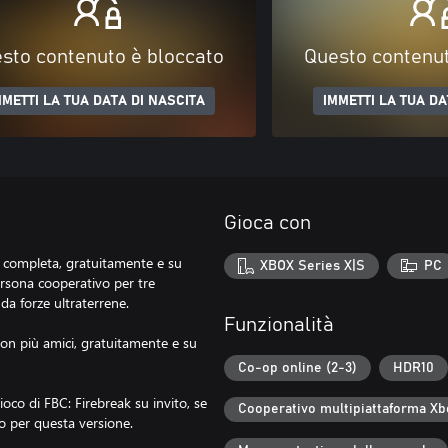
sto contenuto è bloccato
Questo contenut
MMETTI LA TUA DATA DI NASCITA
IMMETTI LA TUA DA
Gioca con
ne completa, gratuitamente e su
XBOX Series X|S
PC
ersona cooperativo per tre
da forze ultraterrene.
Funzionalità
con più amici, gratuitamente e su
Co-op online (2-3)
HDR10
gioco di FBC: Firebreak su invito, se
Cooperativo multipiattaforma Xb
o per questa versione.