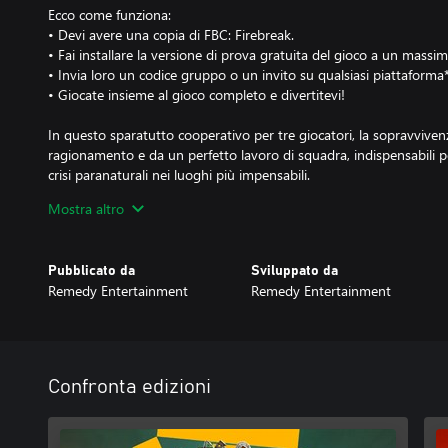
Ecco come funziona:
• Devi avere una copia di FBC: Firebreak.
• Fai installare la versione di prova gratuita del gioco a un massim
• Invia loro un codice gruppo o un invito su qualsiasi piattaforma*
• Giocate insieme al gioco completo e divertitevi!
In questo sparatutto cooperativo per tre giocatori, la sopravvivenz
ragionamento e da un perfetto lavoro di squadra, indispensabili pe
crisi paranaturali nei luoghi più impensabili.
Mostra altro
*Usare la versione di prova gratuita richiede almeno un abbona
su Xbox.
Pubblicato da
Sviluppato da
Remedy Entertainment
Remedy Entertainment
Confronta edizioni