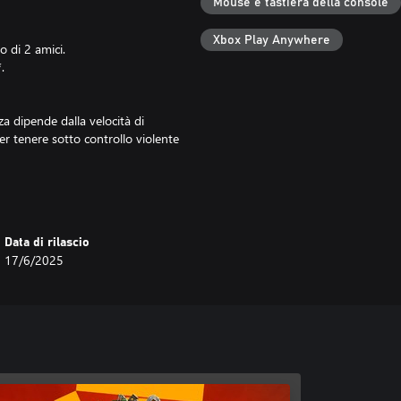
Mouse e tastiera della console
Xbox Play Anywhere
o di 2 amici.
.
a dipende dalla velocità di
r tenere sotto controllo violente
mento a Xbox Game Pass Essential
Data di rilascio
17/6/2025