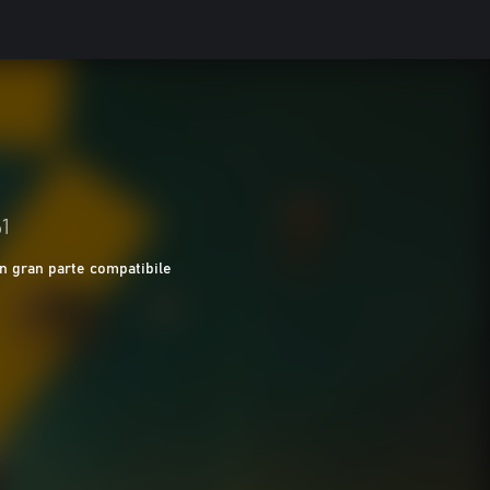
61
In gran parte compatibile