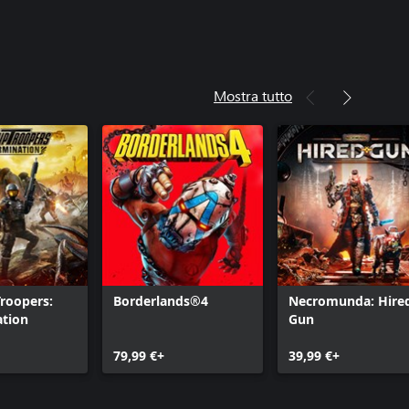
Mostra tutto
Troopers:
Borderlands®4
Necromunda: Hire
ation
Gun
79,99 €+
39,99 €+