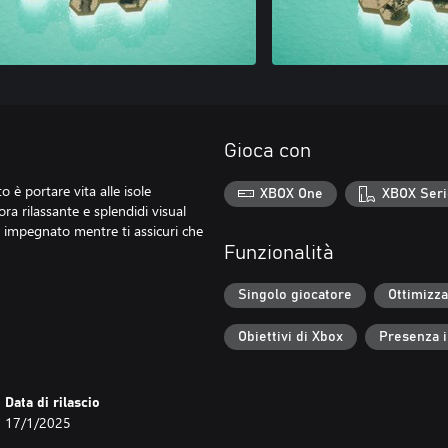
Gioca con
è portare vita alle isole
XBOX One
XBOX Seri
ra rilassante e splendidi visual
rà impegnato mentre ti assicuri che
Funzionalità
Singolo giocatore
Ottimizza
Obiettivi di Xbox
Presenza 
Data di rilascio
17/1/2025