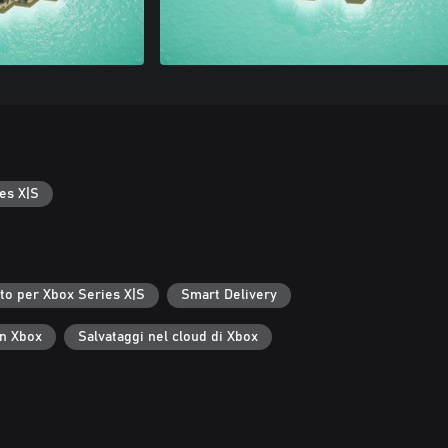
es X|S
to per Xbox Series X|S
Smart Delivery
in Xbox
Salvataggi nel cloud di Xbox