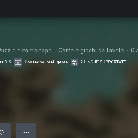
Puzzle e rompicapo
•
Carte e giochi da tavolo
•
Cl
es X|S
Consegna intelligente
2 LINGUE SUPPORTATE
● ● ●