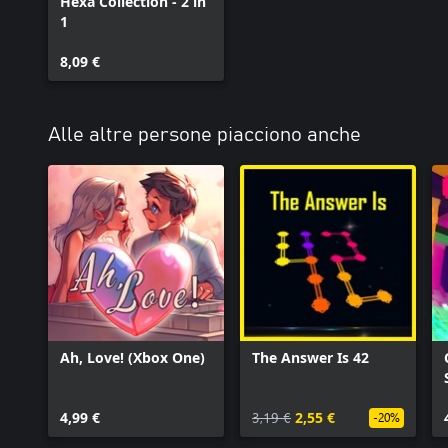
Hexa Collection - 2 in
1
8,09 €
Alle altre persone piacciono anche
Ah, Love! (Xbox One)
The Answer Is 42
4,99 €
3,19 €
2,55 €
-20%