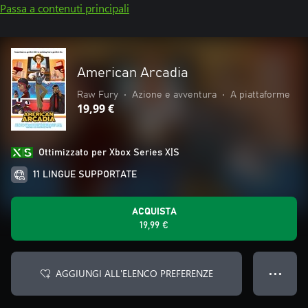
Passa a contenuti principali
American Arcadia
Raw Fury
•
Azione e avventura
•
A piattaforme
19,99 €
Ottimizzato per Xbox Series X|S
11 LINGUE SUPPORTATE
ACQUISTA
19,99 €
AGGIUNGI ALL'ELENCO PREFERENZE
● ● ●