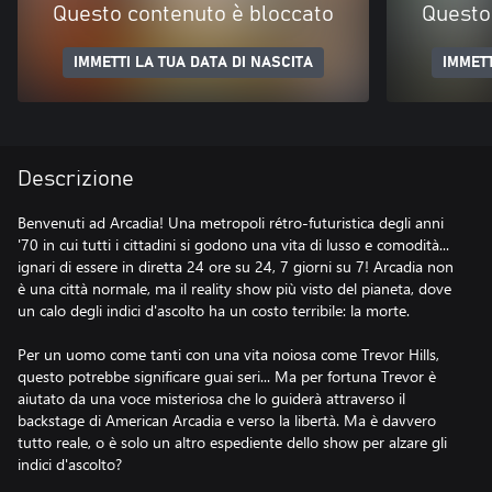
Questo contenuto è bloccato
Questo
IMMETTI LA TUA DATA DI NASCITA
IMMETT
Descrizione
Benvenuti ad Arcadia! Una metropoli rétro-futuristica degli anni
'70 in cui tutti i cittadini si godono una vita di lusso e comodità...
ignari di essere in diretta 24 ore su 24, 7 giorni su 7! Arcadia non
è una città normale, ma il reality show più visto del pianeta, dove
un calo degli indici d'ascolto ha un costo terribile: la morte.
Per un uomo come tanti con una vita noiosa come Trevor Hills,
questo potrebbe significare guai seri... Ma per fortuna Trevor è
aiutato da una voce misteriosa che lo guiderà attraverso il
backstage di American Arcadia e verso la libertà. Ma è davvero
tutto reale, o è solo un altro espediente dello show per alzare gli
indici d'ascolto?