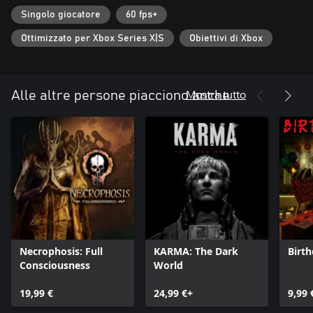
Legends) e Cissy Jones (Firewatch, Life is Strange, Call of the Sea),
Singolo giocatore
60 fps+
insieme a tanti altri, danno vita ai personaggi di American
Arcadia.
Ottimizzato per Xbox Series X|S
Obiettivi di Xbox
Mostra tutto
Alle altre persone piacciono anche
Necrophosis: Full
KARMA: The Dark
Birt
Consciousness
World
19,99 €
24,99 €+
9,99 