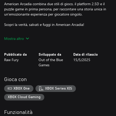
American Arcadia combina due stili di gioco, il platform 2.5D e il
puzzle game in prima persona, per raccontare una storia unica in
un'emozionante esperienza per giocatore singolo.
Scopri la verità, salvati e fuggi in American Arcadia!
FUGA DA UN'UTOPIA TELEVISIVA ANNI '70
Mostra altro
La trama avvincente è presentata sotto forma di documentario,
con interviste e interrogatori della polizia ai personaggi mentre
avanzi nel gioco.
Pubblicato da
Sviluppato da
Data di rilascio
Raw Fury
Out of the Blue
15/5/2025
DUE ESPERIENZE IN UN SOLO GIOCO
Games
In American Arcadia controlli due personaggi in ambienti
completamente diversi e con stili di gioco unici: un'azione a
scorrimento laterale 2.5D con avvincente azione platform,
Gioca con
inseguimenti mozzafiato, furtività ed enigmi e un gioco 3D in
prima persona, con hacking, esplorazione, elementi di furtività e
XBOX One
XBOX Series X|S
altri enigmi da risolvere.
XBOX Cloud Gaming
UN CAST STELLARE DI VOCI ORIGINALI
Yuri Lowenthal (Spider-Man 1 e 2, Prince of Persia: Le sabbie del
Funzionalità
tempo, Call of the Sea), Krizia Bajos (Cyberpunk 2077, League of