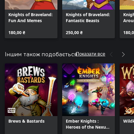
Knights of Braveland:
Knights of Braveland:
Knigh
Fun And Memes
Fantastic Beasts
Arou
180,00 ₴
250,00 ₴
180,0
Показати все
Іншим також подобається
Brews & Bastards
Ember Knights :
Wild
Heroes of the Nexus
Edition