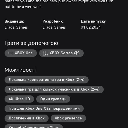
paths to you and the ordinary pub owner might very well turn
out to be a werewolf.
Видавець:
Розробник:
Дата випуску
Ellada Games
Ellada Games
01.02.2024
Грати за допомогою
XBOX One
XBOX Series X|S
Можливості
Локальна кооперативна гра в Xbox (2-4)
Локальна гра для кількох учасників в Xbox (2-4)
4K Ultra HD
Один гравець
Ігри для Xbox One X із покращеннями
Досягнення в Xbox
Xbox presence
Хмарні збереження в Xbox