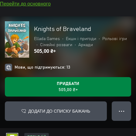
Перейти до основного
Knights of Braveland
Ellada Games
•
Екшн і пригоди
•
Рольові ігри
•
Сімейні розваги
•
Аркади
505,00 ₴+
Мови, що підтримуються: 13
ПРИДБАТИ
505,00 ₴+
ДОДАТИ ДО СПИСКУ БАЖАНЬ
● ● ●