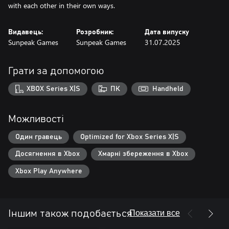
with each other in their own ways.
Видавець:
Розробник:
Дата випуску
Sunpeak Games
Sunpeak Games
31.07.2025
Грати за допомогою
XBOX Series X|S
ПК
Handheld
Можливості
Один гравець
Optimized for Xbox Series X|S
Досягнення в Xbox
Хмарні збереження в Xbox
Xbox Play Anywhere
Показати все
Іншим також подобається