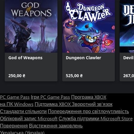
God of Weapons
Dungeon Clawler
Devi
250,00 ₴
525,00 ₴
267,0
PC Game Pass
Ігри PC Game Pass
Програма XBOX
на ПК Windows
Підтримка XBOX
Зворотний зв’язок
Стандарти спільноти
Попередження про світлочутливість
Обліковий запис Microsoft
Служба підтримки Microsoft Store
Повернення
Відстеження замовлень
Українська (Україна)