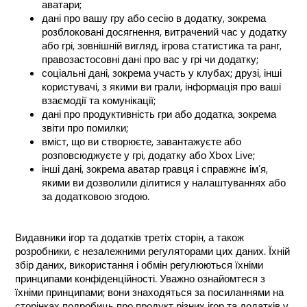
аватари;
дані про вашу гру або сесію в додатку, зокрема
розблоковані досягнення, витрачений час у додатку
або грі, зовнішній вигляд, ігрова статистика та ранг,
правозастосовні дані про вас у грі чи додатку;
соціальні дані, зокрема участь у клубах; друзі, інші
користувачі, з якими ви грали, інформація про ваші
взаємодії та комунікації;
дані про продуктивність гри або додатка, зокрема
звіти про помилки;
вміст, що ви створюєте, завантажуєте або
розповсюджуєте у грі, додатку або Xbox Live;
інші дані, зокрема аватар гравця і справжнє ім’я,
якими ви дозволили ділитися у налаштуваннях або
за додатковою згодою.
Видавники ігор та додатків третіх сторін, а також
розробники, є незалежними регуляторами цих даних. Їхній
збір даних, використання і обмін регулюються їхніми
принципами конфіденційності. Уважно ознайомтеся з
їхніми принципами; вони знаходяться за посиланнями на
сторінках подробиць про продукт різних ігор та додатків у