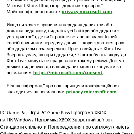
Microsoft Store. Щодо ігор і додатків корпорації
Майкрософт, перегляньте
privacy.microsoft.com
.
Якщо ви хочете припинити передачу даних гри або
додатка видавнику, видаліть усі їхні ігри або додатки з
усіх пристроїв, де ви їх раніше встановлювали. Інший
спосіб припинити передачу даних — користуватися грою
або додатком поза мережею. Просто вийдіть з Xbox Live.
Зверніть увагу, що ігри і додатки, які потребують входу до
Xbox Live, можуть не працювати в такому режимі. Доступ
деяких видавників до ваших даних можна скасувати за
посиланням
https://microsoft.com/consent
.
Більше інформації про наші принципи конфіденційності
знаходиться за посиланням
privacy.microsoft.com
.
PC Game Pass
Ігри PC Game Pass
Програма XBOX
на ПК Windows
Підтримка XBOX
Зворотний зв’язок
Стандарти спільноти
Попередження про світлочутливість
Обліковий запис Microsoft
Служба підтримки Microsoft Store