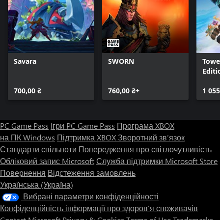
Savara
SWORN
Towe
Editi
700,00 ₴
760,00 ₴+
1 055
PC Game Pass
Ігри PC Game Pass
Програма XBOX
на ПК Windows
Підтримка XBOX
Зворотний зв’язок
Стандарти спільноти
Попередження про світлочутливість
Обліковий запис Microsoft
Служба підтримки Microsoft Store
Повернення
Відстеження замовлень
Українська (Україна)
Вибрані параметри конфіденційності
Конфіденційність інформації про здоров’я споживачів
Contact Microsoft
Privacy & Cookies
Terms of Use
Trademarks