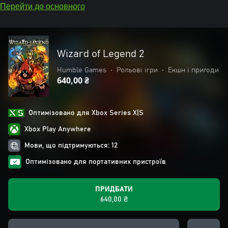
Перейти до основного
Wizard of Legend 2
Humble Games
•
Рольові ігри
•
Екшн і пригоди
640,00 ₴
Оптимізовано для Xbox Series X|S
Xbox Play Anywhere
Мови, що підтримуються: 12
Оптимізовано для портативних пристроїв
ПРИДБАТИ
640,00 ₴