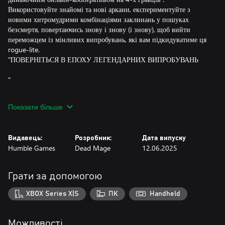
Використовуйте знайомі та нові аркани, експериментуйте з
новими хитромудрими комбінаціями заклинань у пошуках
безсмертя, повертаючись знову і знову (і знову), щоб вийти
переможцем із мінливих випробувань, які вам підкидуватиме ця
rogue-lite.
"ПОВЕРНІТЬСЯ В ЕПОХУ ЛЕГЕНДАРНИХ ВИПРОБУВАНЬ
"
Випробуйте свої магічні здібності у Летючих землях — серії
Показати більше
випробувань, що постійно змінюються, яку створив Ієронім —
верховний чарівник Ланови — для визначення чаклуна, гідного
стати легендою. Познайомтеся ближче з неординарними та
Видавець:
Розробник:
Дата випуску
могутніми членами Ради чаклунів, які спостерігатимуть за
Humble Games
Dead Mage
12.06.2025
вашими випробуваннями, направлятимуть їх або вноситимуть у
них свої корективи.
РОЗКРИЙТЕ СИЛУ СВОЇХ АРКАН
Грати за допомогою
Використовуйте силу знайомих і нових атак аркан, здатних
XBOX Series X|S
ПК
Handheld
приборкати магічні й некеровані сили землі, надаючи їм форму
вогняних снарядів, магічних ударів ближнього бою, вируючих
бурь та безліч інших форм. Під час випробування ви відкриєте
Можливості