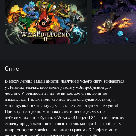
Опис
В епоху легенд і магії амбітні чаклуни з усього світу збираються
у Летючих землях, щоб взяти участь у «Випробуванні для
легенд». У більшості з них не вийде, хоч би як вони не
намагались. І тільки той, хто повністю опанував хаотичну і
мінливу, як стихія, силу аркан, стане Легендарним чаклуном!
Приготуйтеся до цілком нової смуги непередбачувано
небезпечних випробувань у Wizard of Legend 2* — сповненому
екшену продовженні визнаного критиками оригінальної гри у
жанрі dungeon crawler, з новими яскравими 3D-ефектами та
динамічним онлайн-кооперативом на 4-х гравців .