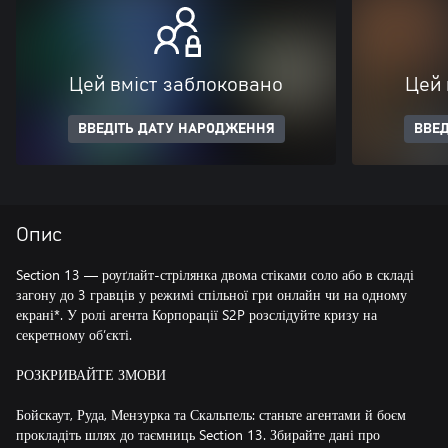
Цей вміст заблоковано
Цей 
ВВЕДІТЬ ДАТУ НАРОДЖЕННЯ
ВВЕД
Опис
Section 13 — роуґлайт-стрілянка двома стіками соло або в складі
загону до 3 гравців у режимі спільної гри онлайн чи на одному
екрані*. У ролі агента Корпорації S2P розслідуйте кризу на
секретному об’єкті.
РОЗКРИВАЙТЕ ЗМОВИ
Бойскаут, Руда, Мензурка та Скальпель: станьте агентами й боєм
прокладіть шлях до таємниць Section 13. Збирайте дані про