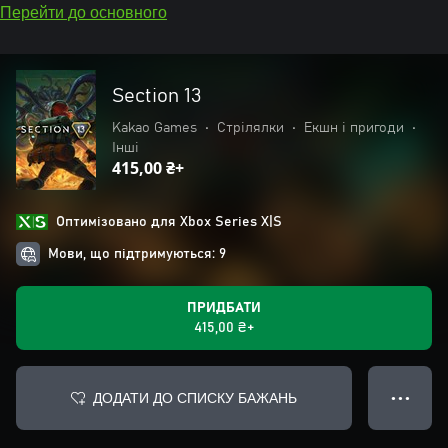
Перейти до основного
Section 13
Kakao Games
•
Стрілялки
•
Екшн і пригоди
•
Інші
415,00 ₴+
Оптимізовано для Xbox Series X|S
Мови, що підтримуються: 9
ПРИДБАТИ
415,00 ₴+
ДОДАТИ ДО СПИСКУ БАЖАНЬ
● ● ●