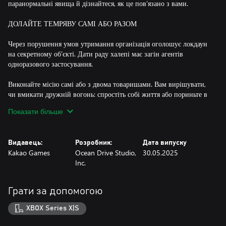
паранормальні явища й дізнайтеся, як це пов’язано з вами.
ДОЛАЙТЕ ТЕМРЯВУ САМІ АБО РАЗОМ
Через порушення умов утримання організація оголошує локдаун
на секретному об’єкті. Дати раду халепі має загін агентів
одноразового застосування.
Виконайте місію самі або з двома товаришами. Вам вирішувати,
чи вмикати дружній вогонь: спростіть собі життя або пориньте в
хаос перестрілок із застосуванням надзвичайної зброї.
Показати більше
БИТВИ ДВОМА СТІКАМИ
Видавець:
Розробник:
Дата випуску
Section 13 — об’єкт для утримання паранормальних явищ з
Kakao Games
Ocean Drive Studio,
30.05.2025
унікальними загрозами, які ви долатимете за допомогою розуму
Inc.
й рефлексів.
Робіть перекати й перезаряджання, щоб випередити монстрів.
Грати за допомогою
Вас притисли до стіни? Вирвіться з оточення за допомогою
навички… або витягніть зброю і прорубайте вихід.
XBOX Series X|S
Завжди стежте за рівнем страху, інакше схопите панічну атаку!