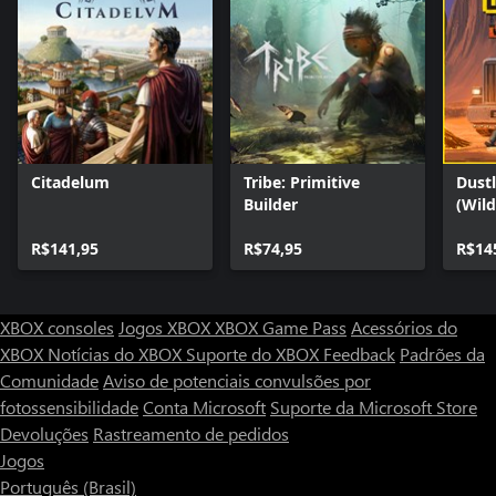
Citadelum
Tribe: Primitive
Dustl
Builder
(Wil
R$141,95
R$74,95
R$14
XBOX consoles
Jogos XBOX
XBOX Game Pass
Acessórios do
XBOX
Notícias do XBOX
Suporte do XBOX
Feedback
Padrões da
Comunidade
Aviso de potenciais convulsões por
fotossensibilidade
Conta Microsoft
Suporte da Microsoft Store
Devoluções
Rastreamento de pedidos
Jogos
Português (Brasil)