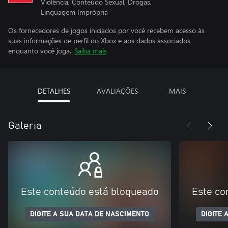
Violência, Conteúdo Sexual, Drogas,
Linguagem Imprópria
Os fornecedores de jogos iniciados por você recebem acesso às
suas informações de perfil do Xbox e aos dados associados
enquanto você joga.
Saiba mais
DETALHES
AVALIAÇÕES
MAIS
Galeria
Este conteúdo está bloqueado
Este co
DIGITE A SUA DATA DE NASCIMENTO
DIGITE 