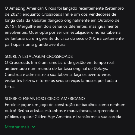
O Amazing American Circus foi lançado recentemente (Setembro
de 2021) enquanto Crossroads Inn é um dos vendedores de
longa data da Klabater (lançado originalmente em Outubro de
2019). Mergulhe em dois cenários diferentes, mas igualmente
envolventes. Quer opte por ser um estalajadeiro numa taberna
de fantasia ou um gerente do circo do século XIX, irá certamente
participar numa grande aventura!
SOBRE A ESTALAGEM CROSSROADS
O Crossroads Inn é um simulacro de gestão em tempo real,
ambientado num mundo de fantasia original de Delcrys.
Construa e administre a sua taberna, faça os aventureiros
visitantes felizes, e torne os seus serviços famosos por toda a
terra.
SOBRE O ESPANTOSO CIRCO AMERICANO
Enrole e jogue um jogo de construção de baralhos como nenhum
outro! Reúna artistas estranhos e maravilhosos, surpreenda o
público, explore Gilded Age America, e transforme a sua corrida
pelo circo num império de entretenimento. Jogue bem as suas
Mostrar mais
cartas e poderá reclamar a coroa de maior showman do próprio
P.T.Barnum!