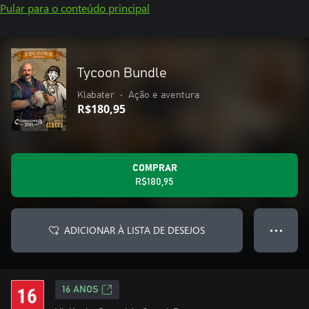
Pular para o conteúdo principal
Tycoon Bundle
Klabater
•
Ação e aventura
R$180,95
COMPRAR
R$180,95
ADICIONAR À LISTA DE DESEJOS
● ● ●
16 ANOS