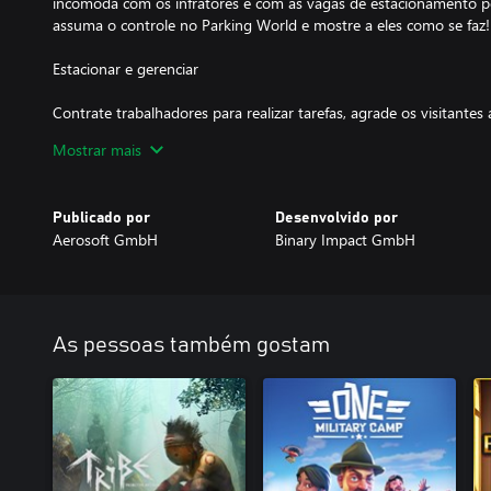
incomoda com os infratores e com as vagas de estacionamento p
assuma o controle no Parking World e mostre a eles como se faz!
Estacionar e gerenciar
Contrate trabalhadores para realizar tarefas, agrade os visitante
máquinas de venda automática e mantenha o fiscal afastado aju
Mostrar mais
oferta e a demanda - mas tome cuidado para não ser muito gananc
classificação. Para obter as avaliações dos gráficos que farão c
seu bloco, você terá de trabalhar duro e manter as aparências, g
Publicado por
Desenvolvido por
terreno limpo.
Aerosoft GmbH
Binary Impact GmbH
Cenários intrigantes
De gramados com decoração de festivais à grande inauguração de
estacionamento ideal é detalhada e variada. Para erguer seu impér
As pessoas também gostam
precisa conquistar a confiança de todos os clientes coloridos que 
funcionários a empresários. Ajude quatro clientes diferentes a at
necessidades de estantes automotivas em vários cenários exclusiv
Parking World!
Experimente os destaques do Parking Worlds!