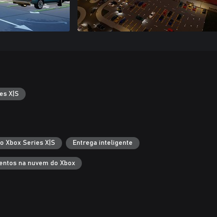
es X|S
 o Xbox Series X|S
Entrega inteligente
entos na nuvem do Xbox