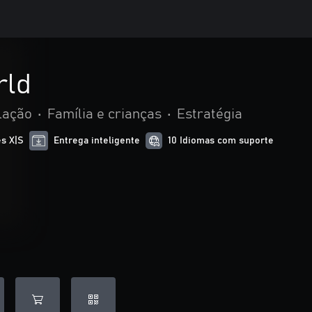
rld
lação
•
Família e crianças
•
Estratégia
es X|S
Entrega inteligente
10 Idiomas com suporte