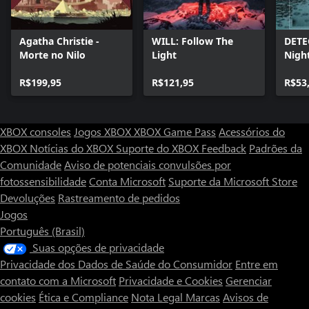
Agatha Christie -
WILL: Follow The
DETE
Morte no Nilo
Light
Nigh
R$199,95
R$121,95
R$53
XBOX consoles
Jogos XBOX
XBOX Game Pass
Acessórios do
XBOX
Notícias do XBOX
Suporte do XBOX
Feedback
Padrões da
Comunidade
Aviso de potenciais convulsões por
fotossensibilidade
Conta Microsoft
Suporte da Microsoft Store
Devoluções
Rastreamento de pedidos
Jogos
Português (Brasil)
Suas opções de privacidade
Privacidade dos Dados de Saúde do Consumidor
Entre em
contato com a Microsoft
Privacidade e Cookies
Gerenciar
cookies
Ética e Compliance
Nota Legal
Marcas
Avisos de