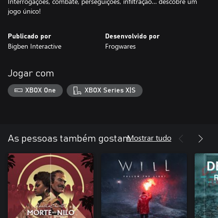
Interrogações, combate, perseguições, infiltração… descobre um
jogo único!
Publicado por
Desenvolvido por
Bigben Interactive
Frogwares
Jogar com
XBOX One
XBOX Series X|S
Mostrar tudo
As pessoas também gostam