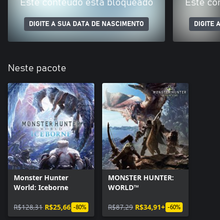
Este conteúdo está bloqueado
Este co
DIGITE A SUA DATA DE NASCIMENTO
DIGITE 
Neste pacote
Monster Hunter
MONSTER HUNTER:
World: Iceborne
WORLD™
R$128,31
R$25,66
R$87,29
R$34,91+
-80%
-60%