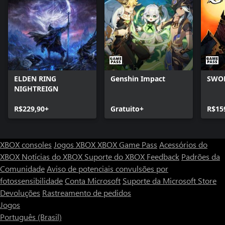
ELDEN RING
Genshin Impact
SWO
NIGHTREIGN
R$229,90+
Gratuito+
R$15
XBOX consoles
Jogos XBOX
XBOX Game Pass
Acessórios do
XBOX
Notícias do XBOX
Suporte do XBOX
Feedback
Padrões da
Comunidade
Aviso de potenciais convulsões por
fotossensibilidade
Conta Microsoft
Suporte da Microsoft Store
Devoluções
Rastreamento de pedidos
Jogos
Português (Brasil)