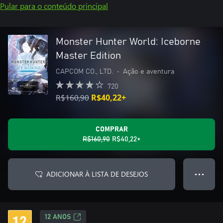
Pular para o conteúdo principal
Monster Hunter World: Iceborne
Master Edition
CAPCOM CO., LTD.
•
Ação e aventura
720
R$160,90
R$40,22+
COMPRAR
R$160,90
R$40,22+
ADICIONAR À LISTA DE DESEJOS
● ● ●
12 ANOS