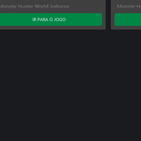
Monster Hunter World: Iceborne
Monster Hu
Monster Hu
IR PARA O JOGO