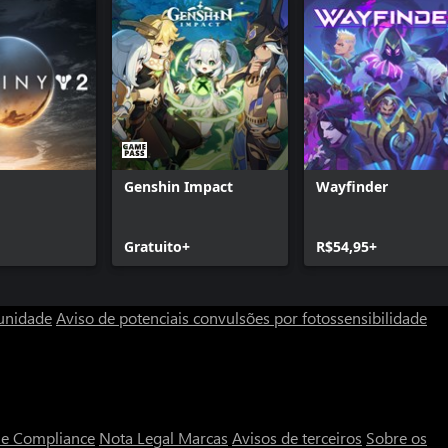
Genshin Impact
Wayfinder
Gratuito+
R$54,95+
unidade
Aviso de potenciais convulsões por fotossensibilidade
a e Compliance
Nota Legal
Marcas
Avisos de terceiros
Sobre os