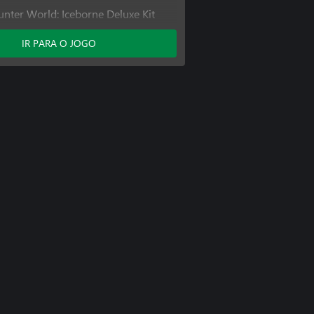
nter World: Iceborne Deluxe Kit
nter World: Iceborne
IR PARA O JOGO