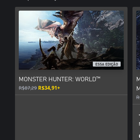
ESSA EDIÇÃO
MONSTER HUNTER: WORLD™
M
R$87,29
R$34,91+
M
R