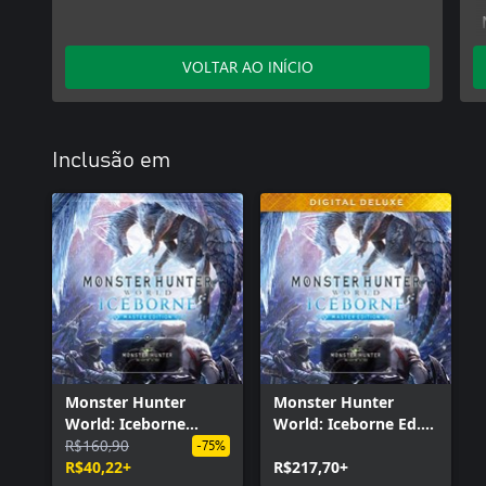
VOLTAR AO INÍCIO
Inclusão em
Monster Hunter
Monster Hunter
World: Iceborne
World: Iceborne Ed.
Master Edition
R$160,90
Master Digital Deluxe
-75%
R$40,22+
R$217,70+