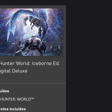
Hunter World: Iceborne Ed.
gital Deluxe
uídos
 HUNTER: WORLD™
tos incluídos