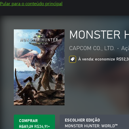
Pular para o conteúdo principal
MONSTER 
CAPCOM CO., LTD.
•
Aç
À venda: economize R$52,38
ESCOLHER EDIÇÃO
COMPRAR
MONSTER HUNTER: WORLD™
R$87,29
R$34,91+