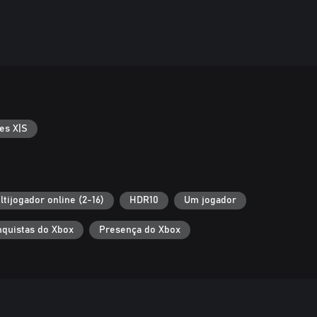
es X|S
ltijogador online (2-16)
HDR10
Um jogador
quistas do Xbox
Presença do Xbox