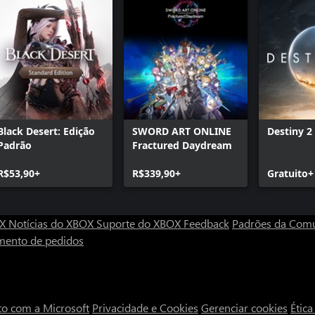
Black Desert: Edição
SWORD ART ONLINE
Destiny 2
Padrão
Fractured Daydream
R$53,90+
R$339,90+
Gratuito+
OX
Notícias do XBOX
Suporte do XBOX
Feedback
Padrões da Com
mento de pedidos
to com a Microsoft
Privacidade e Cookies
Gerenciar cookies
Étic