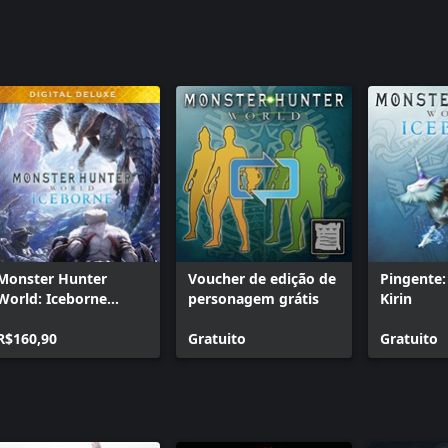
Monster Hunter
Voucher de edição de
Pingente:
World: Iceborne
personagem grátis
Kirin
Digital Deluxe
R$160,90
Gratuito
Gratuito