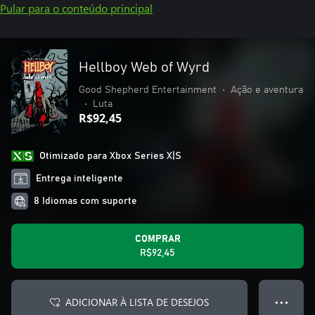
Pular para o conteúdo principal
Hellboy Web of Wyrd
Good Shepherd Entertainment
•
Ação e aventura
•
Luta
R$92,45
Otimizado para Xbox Series X|S
Entrega inteligente
8 Idiomas com suporte
COMPRAR
R$92,45
ADICIONAR À LISTA DE DESEJOS
● ● ●