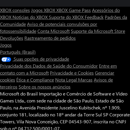
XBOX consoles
Jogos XBOX
XBOX Game Pass
Acessórios do
XBOX
Notícias do XBOX
Suporte do XBOX
Feedback
Padrões da
Comunidade
Aviso de potenciais convulsões por
fotossensibilidade
Conta Microsoft
Suporte da Microsoft Store
Devoluções
Rastreamento de pedidos
Jogos
Português (Brasil)
Suas opções de privacidade
Privacidade dos Dados de Saúde do Consumidor
Entre em
contato com a Microsoft
Privacidade e Cookies
Gerenciar
cookies
Ética e Compliance
Nota Legal
Marcas
Avisos de
terceiros
Sobre os nossos anúncios
Microsoft do Brasil Importação e Comércio de Software e Vídeo
Games Ltda., com sede na cidade de São Paulo, Estado de São
Paulo, na Avenida Presidente Juscelino Kubitschek, nº 1.909,
conjunto 181, localizado no 18º andar da Torre Sul SP Corporate
Towers, Vila Nova Conceição, CEP 04543-907, inscrita no CNPJ
sob o nº 04.712.500/0001-07.