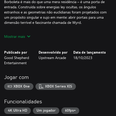
Borboleta é mais do que uma mera residência – é uma porta de
entrada. Construída sobre energias ley ocultas, os ângulos
estranhos e as geometrias não euclidianas foram projetados com
um propósito singular e sujo em mente: abrir portais para uma
dimensão terrível e fascinante chamada de Wyrd.
Roguelike de luta e ação
Mostrar mais
Saia na mão (ou no casco) com um zoológico de criaturas
assustadoras e homúnculos enquanto explora os reinos dentro
de Wyrd. O combate foi projetado para criar encontros
Publicado por
Desenvolvido por
Data de lançamento
desafiadores que encorajam você a aprender padrões, esquivar,
Good Shepherd
Upstream Arcade
18/10/2023
desviar e, é claro, socar os inimigos até a destruição completa.
Entertainment
Jogar com
XBOX One
XBOX Series X|S
Funcionalidades
4K Ultra HD
Um jogador
60fps+