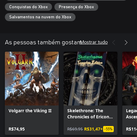
Conquistas do Xbox
Presença do Xbox
Salvamentos na nuvem do Xbox
Mostrar tudo
As pessoas também gostam
Volgarr the Viking II
Skelethrone: The
Legac
Chronicles of Ericona
Asce
- Complete Edition
R$74,95
R$69,95
R$31,47+
R$11
-55%