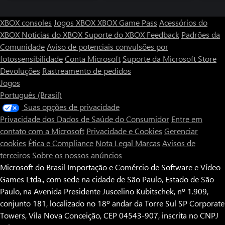
XBOX consoles
Jogos XBOX
XBOX Game Pass
Acessórios do
XBOX
Notícias do XBOX
Suporte do XBOX
Feedback
Padrões da
Comunidade
Aviso de potenciais convulsões por
fotossensibilidade
Conta Microsoft
Suporte da Microsoft Store
Devoluções
Rastreamento de pedidos
Jogos
Português (Brasil)
Suas opções de privacidade
Privacidade dos Dados de Saúde do Consumidor
Entre em
contato com a Microsoft
Privacidade e Cookies
Gerenciar
cookies
Ética e Compliance
Nota Legal
Marcas
Avisos de
terceiros
Sobre os nossos anúncios
Microsoft do Brasil Importação e Comércio de Software e Vídeo
Games Ltda., com sede na cidade de São Paulo, Estado de São
Paulo, na Avenida Presidente Juscelino Kubitschek, nº 1.909,
conjunto 181, localizado no 18º andar da Torre Sul SP Corporate
Towers, Vila Nova Conceição, CEP 04543-907, inscrita no CNPJ