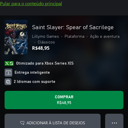
Pular para o conteúdo principal
Saint Slayer: Spear of Sacrilege
Lillymo Games
•
Plataforma
•
Ação e aventura
•
Clássicos
R$48,95
Otimizado para Xbox Series X|S
Entrega inteligente
2 Idiomas com suporte
COMPRAR
R$48,95
ADICIONAR À LISTA DE DESEJOS
● ● ●