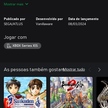
em batalhas graciosamente animadas.
Mostrar mais
- Mostre seu heroísmo e ganhe fama pelas cinco nações.
- Gerencie um grande exército, com mais de 60 personagens
únicos, de humanos a elfos, incluindo feras colossais e anjos
Publicado por
Desenvolvido por
Data de lançamento
celestiais.
SEGA/ATLUS
Vanillaware
08/03/2024
Jogar com
XBOX Series X|S
Mostrar tudo
As pessoas também gostam