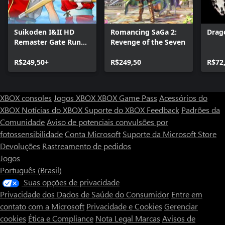
Suikoden I&II HD
Romancing SaGa 2:
Drago
Remaster Gate Rune
Revenge of the Seven
and Dunan
Unification Wars
R$249,50+
R$249,50
R$72
XBOX consoles
Jogos XBOX
XBOX Game Pass
Acessórios do
XBOX
Notícias do XBOX
Suporte do XBOX
Feedback
Padrões da
Comunidade
Aviso de potenciais convulsões por
fotossensibilidade
Conta Microsoft
Suporte da Microsoft Store
Devoluções
Rastreamento de pedidos
Jogos
Português (Brasil)
Suas opções de privacidade
Privacidade dos Dados de Saúde do Consumidor
Entre em
contato com a Microsoft
Privacidade e Cookies
Gerenciar
cookies
Ética e Compliance
Nota Legal
Marcas
Avisos de