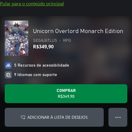
Pular para o conteúdo principal
Unicorn Overlord Monarch Edition
SEGA/ATLUS
•
RPG
R$349,90
5 Recursos de acessibilidade
9 Idiomas com suporte
COMPRAR
R$349,90
ADICIONAR À LISTA DE DESEJOS
● ● ●