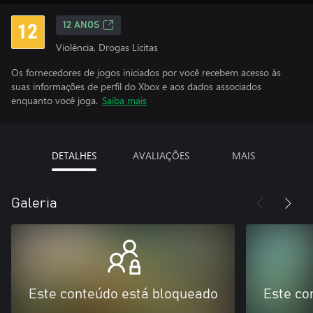
12 ANOS
Violência, Drogas Lícitas
Os fornecedores de jogos iniciados por você recebem acesso às
suas informações de perfil do Xbox e aos dados associados
enquanto você joga.
Saiba mais
DETALHES
AVALIAÇÕES
MAIS
Galeria
Este conteúdo está bloqueado
Este co