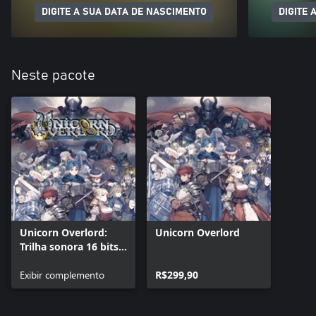
DIGITE A SUA DATA DE NASCIMENTO
DIGITE 
Neste pacote
Unicorn Overlord:
Unicorn Overlord
Trilha sonora 16 bits e
livre de ilustrações
Exibir complemento
R$299,90