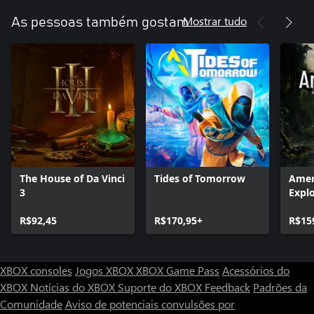
Mostrar tudo
As pessoas também gostam
The House of Da Vinci
Tides of Tomorrow
Amer
3
Explo
R$92,45
R$170,95+
R$15
XBOX consoles
Jogos XBOX
XBOX Game Pass
Acessórios do
XBOX
Notícias do XBOX
Suporte do XBOX
Feedback
Padrões da
Comunidade
Aviso de potenciais convulsões por