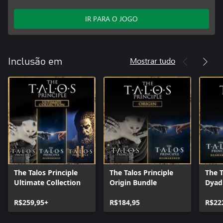
IR PARA O JOGO
Mostrar tudo
Inclusão em
The Talos Principle
The Talos Principle
The T
Ultimate Collection
Origin Bundle
Dyad
R$259,95+
R$184,95
R$22