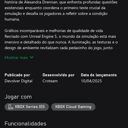
história de Alexandra Drennan, que enfrenta profundas questões
existenciais enquanto coordena o primeiro teste crucial da
simulação e desafia os jogadores a refletir sobre a condição
humana.
Gráficos incomparáveis e melhorias de qualidade de vida
Recriado com Unreal Engine 5, o mundo da simulação está mais
imersivo e detalhado do que nunca. A iluminação, as texturas e o
design de ambiente revitalizam cada pedacinho do jogo, junto
com as atualizações de qualidade de vida que mantêm a visão do
Mostrar mais
clássico original.
Conteúdo expandido com um ousado novo capítulo
Publicado por
Desenvolvido por
Data de lançamento
Revisite a aclamada expansão Road to Gehenna e vivencie o novo
Devolver Digital
Croteam
10/04/2025
e emocionante capítulo In the Beginning. Essa inclusão explora as
origens da simulação e os desafios do primeiro teste. Além disso,
ela adiciona novas camadas à complexidade narrativa e filosófica
Jogar com
do jogo.
XBOX Series X|S
XBOX Cloud Gaming
Funcionalidades