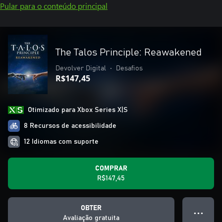
Pular para o conteúdo principal
The Talos Principle: Reawakened
Devolver Digital
•
Desafios
R$147,45
Otimizado para Xbox Series X|S
8 Recursos de acessibilidade
12 Idiomas com suporte
COMPRAR
R$147,45
OBTER
● ● ●
Avaliação gratuita