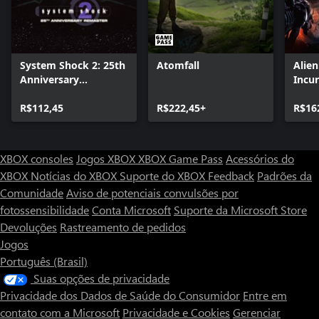
System Shock 2: 25th
Atomfall
Alie
Anniversary
Incu
Remaster
Editi
R$112,45
R$222,45+
R$16
XBOX consoles
Jogos XBOX
XBOX Game Pass
Acessórios do
XBOX
Notícias do XBOX
Suporte do XBOX
Feedback
Padrões da
Comunidade
Aviso de potenciais convulsões por
fotossensibilidade
Conta Microsoft
Suporte da Microsoft Store
Devoluções
Rastreamento de pedidos
Jogos
Português (Brasil)
Suas opções de privacidade
Privacidade dos Dados de Saúde do Consumidor
Entre em
contato com a Microsoft
Privacidade e Cookies
Gerenciar