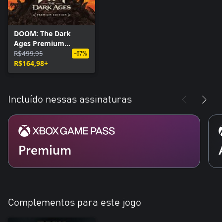
DOOM: The Dark
Ages Premium
Edition
R$499,95
-67%
R$164,98+
Incluído nessas assinaturas
Premium
Complementos para este jogo