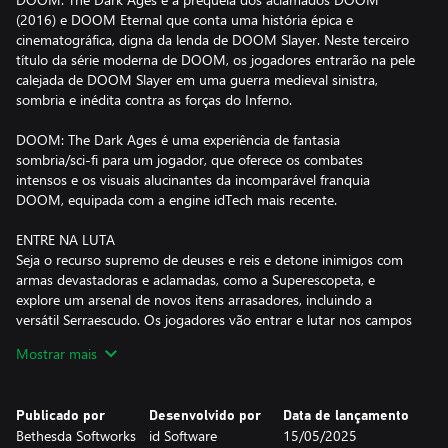
(2016) e DOOM Eternal que conta uma história épica e
cinematográfica, digna da lenda de DOOM Slayer. Neste terceiro
título da série moderna de DOOM, os jogadores entrarão na pele
calejada de DOOM Slayer em uma guerra medieval sinistra,
sombria e inédita contra as forças do Inferno.
DOOM: The Dark Ages é uma experiência de fantasia
sombria/sci-fi para um jogador, que oferece os combates
intensos e os visuais alucinantes da incomparável franquia
DOOM, equipada com a engine idTech mais recente.
ENTRE NA LUTA
Seja o recurso supremo de deuses e reis e detone inimigos com
armas devastadoras e aclamadas, como a Superescopeta, e
explore um arsenal de novos itens arrasadores, incluindo a
versátil Serraescudo. Os jogadores vão entrar e lutar nos campos
de batalha infestados de demônios com os combates terrestres
Mostrar mais
impiedosos que consagraram o DOOM original. Voe com o feroz
Mechadragão, mostre sua imponência em um mecha Atlan
gigantesco e esmague demônios com o novo sistema de
Publicado por
Desenvolvido por
Data de lançamento
Execuções Gloriosas aprimorado. Apenas Slayer tem o poder para
Bethesda Softworks
id Software
15/05/2025
usar essas devastadoras ferramentas do caos.