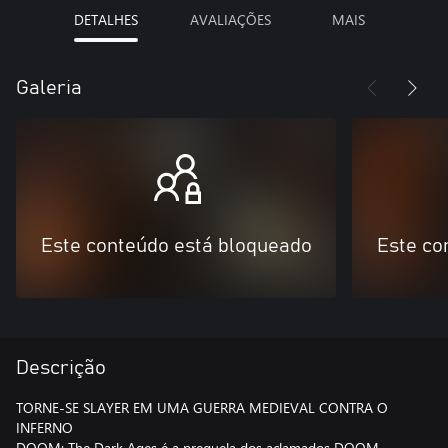
DETALHES
AVALIAÇÕES
MAIS
Galeria
Este conteúdo está bloqueado
Este co
Descrição
TORNE-SE SLAYER EM UMA GUERRA MEDIEVAL CONTRA O
INFERNO
DOOM: The Dark Ages é a prequela dos aclamados DOOM