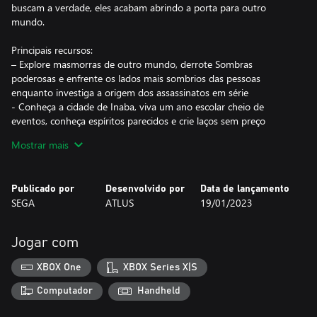
buscam a verdade, eles acabam abrindo a porta para outro
mundo.
Principais recursos:
– Explore masmorras de outro mundo, derrote Sombras
poderosas e enfrente os lados mais sombrios das pessoas
enquanto investiga a origem dos assassinatos em série
- Conheça a cidade de Inaba, viva um ano escolar cheio de
eventos, conheça espíritos parecidos e crie laços sem preço
- Novos recursos de qualidade de vida, incluindo gráficos e
Mostrar mais
suavidade melhorados, seleção de dificuldade e salvamento
rápido
- Escolha entre as vozes em japonês e em inglês
Publicado por
Desenvolvido por
Data de lançamento
SEGA
ATLUS
19/01/2023
Jogar com
XBOX One
XBOX Series X|S
Computador
Handheld