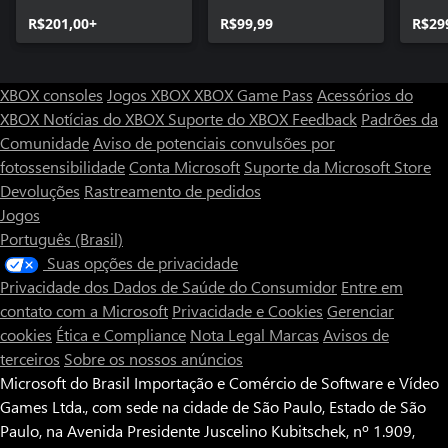
Collection
Plus
R$201,00+
R$99,99
R$29
XBOX consoles
Jogos XBOX
XBOX Game Pass
Acessórios do
XBOX
Notícias do XBOX
Suporte do XBOX
Feedback
Padrões da
Comunidade
Aviso de potenciais convulsões por
fotossensibilidade
Conta Microsoft
Suporte da Microsoft Store
Devoluções
Rastreamento de pedidos
Jogos
Português (Brasil)
Suas opções de privacidade
Privacidade dos Dados de Saúde do Consumidor
Entre em
contato com a Microsoft
Privacidade e Cookies
Gerenciar
cookies
Ética e Compliance
Nota Legal
Marcas
Avisos de
terceiros
Sobre os nossos anúncios
Microsoft do Brasil Importação e Comércio de Software e Vídeo
Games Ltda., com sede na cidade de São Paulo, Estado de São
Paulo, na Avenida Presidente Juscelino Kubitschek, nº 1.909,