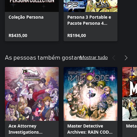
Coleção Persona
Persona 3 Portable e
Pacote Persona 4
Golden
R$435,00
R$194,00
Mostrar tudo
As pessoas também gostam
Ace Attorney
Master Detective
Meta
Investigations
Archives: RAIN CODE