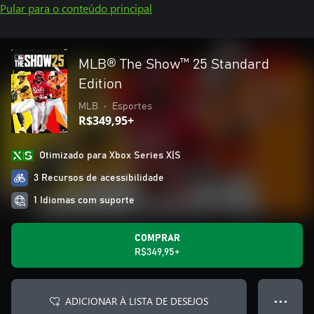
Pular para o conteúdo principal
MLB® The Show™ 25 Standard
Edition
MLB
•
Esportes
R$349,95+
Otimizado para Xbox Series X|S
3 Recursos de acessibilidade
1 Idiomas com suporte
COMPRAR
R$349,95+
ADICIONAR À LISTA DE DESEJOS
● ● ●