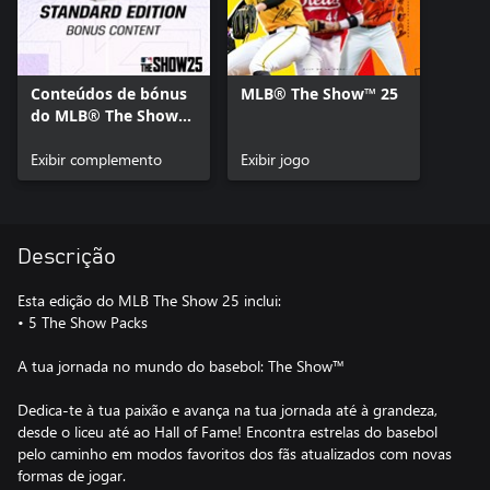
Conteúdos de bónus
MLB® The Show™ 25
do MLB® The Show™
25 Standard Edition
Exibir complemento
Exibir jogo
Descrição
Esta edição do MLB The Show 25 inclui:
• 5 The Show Packs
A tua jornada no mundo do basebol: The Show™
Dedica-te à tua paixão e avança na tua jornada até à grandeza,
desde o liceu até ao Hall of Fame! Encontra estrelas do basebol
pelo caminho em modos favoritos dos fãs atualizados com novas
formas de jogar.