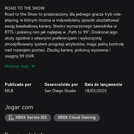
ROAD TO THE SHOW
Road to the Show to przeznaczony dla jednego gracza tryb role-
playing, w którym można w indywidulany sposób ukształtować
swoją baseballową karierę. Stwórz wymarzonego zawodnika w
RTTS i pokieruj nim jak najlepiej w „Path to 99”. Doskonal jego
atuty zgodnie z własnymi preferencjami i wykorzystaj
zmodyfikowany system progresji atrybutów, mając pełną kontrolę
nad rozwojem postaci. Zbuduj karierę, pokonuj wyzwania i
osiągnij 99 OVR.
• Sportową karierę w RTTS rozpoczynasz od gry w meczach
Mostrar mais
licealnych i uniwersyteckich w „The Amateur Years”, aby następnie
wejść na wyższy poziom i ugruntować swoją pozycję w drafcie.
Rozgrywki uniwersyteckie obejmują osiem w pełni
Publicado por
Desenvolvido por
Data de lançamento
licencjonowanych drużyn, wśród których znajdują się Louisiana
MLB
San Diego Studio
18/03/2025
State University, University of South Carolina, University of
Tennessee oraz UCLA.
• Poznaj nowe sposoby pozyskiwania sprzętu w RTTS, włączając
Jogar com
pakiety przyznawane na podstawie występów w sezonie i całej
karierze. Efekty w zmodyfikowanej rozgrywce są teraz powiązane z
XBOX Series X|S
XBOX Cloud Gaming
atutami.
• Nowe elementy wpływające na ważne zagrania: łapanie mocno
odbitych piłek przez graczy z pola, łapacze blokujący piłki,