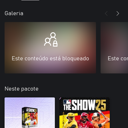
Galeria
Este conteúdo está bloqueado
Este co
Neste pacote