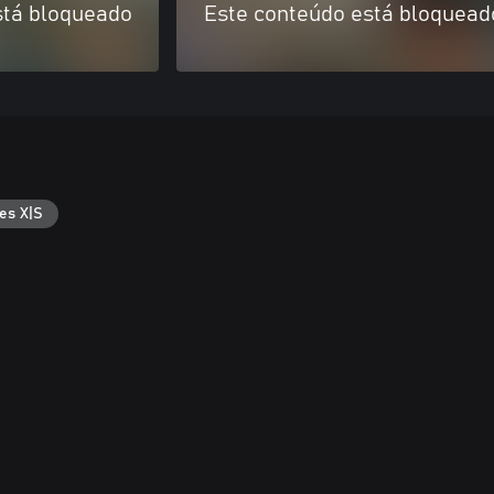
stá bloqueado
Este conteúdo está bloquead
es X|S