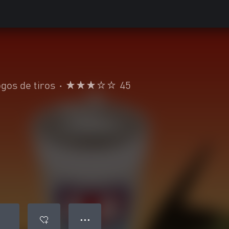
gos de tiros
•
45
● ● ●