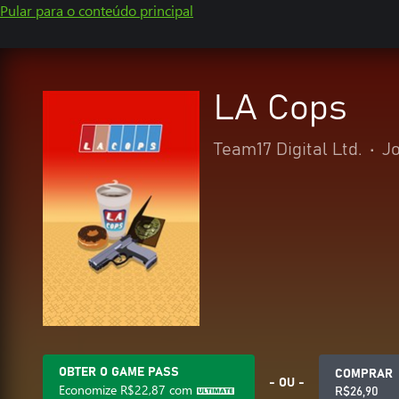
Pular para o conteúdo principal
LA Cops
Team17 Digital Ltd.
•
Jo
OBTER O GAME PASS
COMPRAR
- OU -
Economize
R$22,87
com
R$26,90