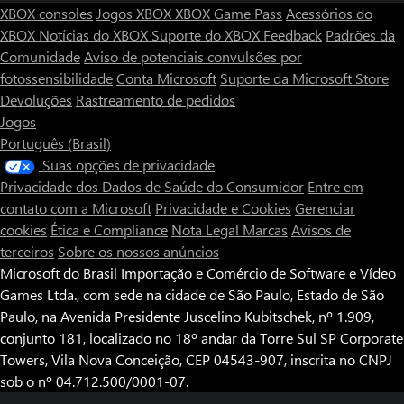
XBOX consoles
Jogos XBOX
XBOX Game Pass
Acessórios do
XBOX
Notícias do XBOX
Suporte do XBOX
Feedback
Padrões da
Comunidade
Aviso de potenciais convulsões por
fotossensibilidade
Conta Microsoft
Suporte da Microsoft Store
Devoluções
Rastreamento de pedidos
Jogos
Português (Brasil)
Suas opções de privacidade
Privacidade dos Dados de Saúde do Consumidor
Entre em
contato com a Microsoft
Privacidade e Cookies
Gerenciar
cookies
Ética e Compliance
Nota Legal
Marcas
Avisos de
terceiros
Sobre os nossos anúncios
Microsoft do Brasil Importação e Comércio de Software e Vídeo
Games Ltda., com sede na cidade de São Paulo, Estado de São
Paulo, na Avenida Presidente Juscelino Kubitschek, nº 1.909,
conjunto 181, localizado no 18º andar da Torre Sul SP Corporate
Towers, Vila Nova Conceição, CEP 04543-907, inscrita no CNPJ
sob o nº 04.712.500/0001-07.