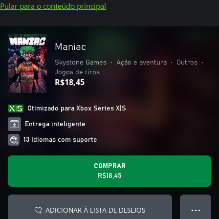
Pular para o conteúdo principal
Maniac
Skystone Games
•
Ação e aventura
•
Outros
•
Jogos de tiros
R$18,45
Otimizado para Xbox Series X|S
Entrega inteligente
13 Idiomas com suporte
COMPRAR
R$18,45
ADICIONAR À LISTA DE DESEJOS
● ● ●