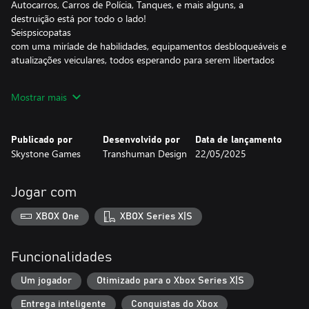
Autocarros, Carros de Polícia, Tanques, e mais alguns, a
destruição está por todo o lado!
Seispsicopatas
com uma miríade de habilidades, equipamentos desbloqueáveis e
atualizações veiculares, todos esperando para serem libertados
Mostrar mais
Alguns dos personagens que você pode encarnar:
- Um palhaço assassino
Publicado por
Desenvolvido por
Data de lançamento
- Um Papai Noel desempregado e embriagado
Skystone Games
Transhuman Design
22/05/2025
- Um corretor bêbado
- Uma garotinha fofa
Jogar com
Não podes dizer que és um Maníaco sem um sistema pronto
para a destruição e o caos! Com desvios doentios da física de
XBOX One
XBOX Series X|S
condução e reacções em cadeia prontas a explodir, o mundo é
dinâmico e está em constante mudança. Tudo isto é apoiado por
uma IA agressiva determinada a apanhar-te, por isso não te
Funcionalidades
deixes apanhar!
Um jogador
Otimizado para o Xbox Series X|S
⠀⠀⠀⠀⠀⠀⠀⠀⠀⠀⠀⠀jOIn iN on the MaYHeM aND rEaCh the
Entrega inteligente
Conquistas do Xbox
HiGheSt LeVeL!