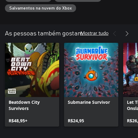
Salvamentos na nuvem do Xbox
Mostrar tudo
As pessoas também gostam
Beatdown City
Submarine Survivor
Let 
Survivors
Onsl
R$48,95+
R$24,95
R$26