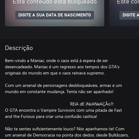
Este conteúdo está bloqueado
Este co
DIGITE A SUA DATA DE NASCIMENTO
DIGITE 
Descrição
Bem-vindo a Maniac, onde o caos está à espera de ser
desencadeado. Maniac é um regresso aos tempos dos GTA's
originais do mundo em que o caos reinava supremo.
Com um arsenal de personagens desbloqueáveis, armas e um
mundo em constante mudança. Tenta não ser apanhado!
⠀⠀⠀⠀⠀⠀⠀⠀⠀⠀⠀⠀⠀⠀⠀⠀⠀⠀⠀⠀⠀REiA dE iNsANeAÇÃo?!
O GTA encontra o Vampire Survivors com uma pitada de Fast
and the Furious para criar uma confusão caótica!
Não te sentes suficientemente louco? Nós apanhamos-te! Com
um arsenal de Democracia na ponta dos dedos, desde Bulldozers,