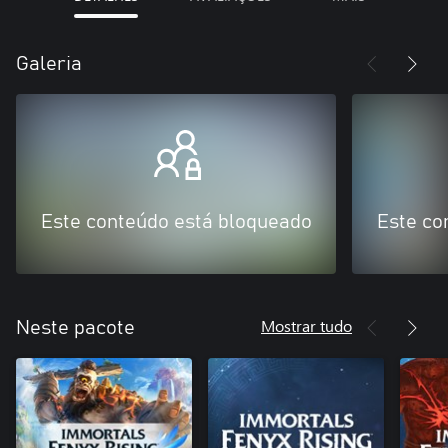
Galeria
Este conteúdo está bloqueado
Este co
Mostrar tudo
Neste pacote