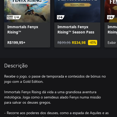
Immortals Fenyx
Immortals Fenyx
Immo
Rising™
Rising™ Season Pass
Risi
R$199,95+
R$99,95
R$34,98
Exibi
-65%
Descrição
Recebe o jogo, o passe de temporada e conteúdos de bónus no
jogo com a Gold Edition.
Immortals Fenyx Rising dá vida a uma grandiosa aventura
mitológica. Joga como o semideus alado Fenyx numa missão
para salvar os deuses gregos.
- Recorre aos poderes dos deuses, como a espada de Aquiles e as