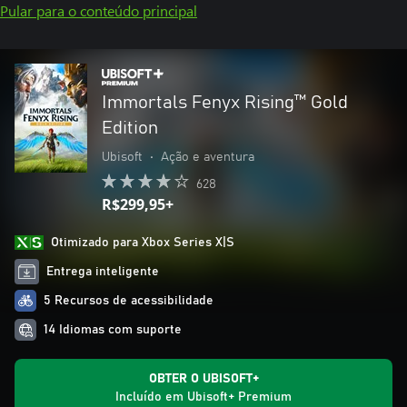
Pular para o conteúdo principal
Immortals Fenyx Rising™ Gold
Edition
Ubisoft
•
Ação e aventura
628
R$299,95+
Otimizado para Xbox Series X|S
Entrega inteligente
5 Recursos de acessibilidade
14 Idiomas com suporte
OBTER O UBISOFT+
Incluído em Ubisoft+ Premium