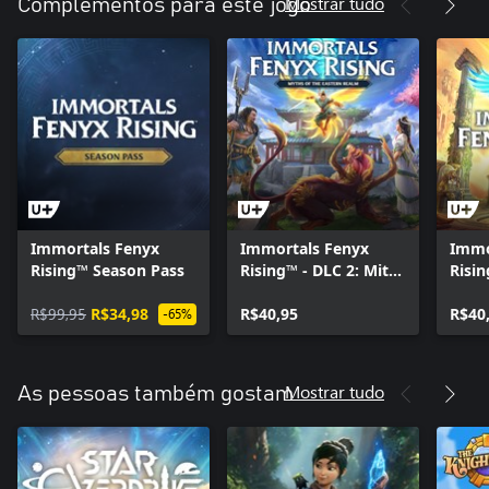
Mostrar tudo
Complementos para este jogo
Immortals Fenyx
Immortals Fenyx
Immo
Rising™ Season Pass
Rising™ - DLC 2: Mitos
Risin
do Reino Oriental
New 
R$99,95
R$34,98
R$40,95
R$40
-65%
Mostrar tudo
As pessoas também gostam