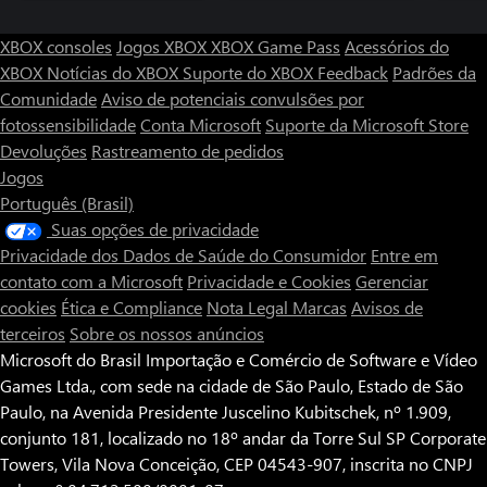
XBOX consoles
Jogos XBOX
XBOX Game Pass
Acessórios do
XBOX
Notícias do XBOX
Suporte do XBOX
Feedback
Padrões da
Comunidade
Aviso de potenciais convulsões por
fotossensibilidade
Conta Microsoft
Suporte da Microsoft Store
Devoluções
Rastreamento de pedidos
Jogos
Português (Brasil)
Suas opções de privacidade
Privacidade dos Dados de Saúde do Consumidor
Entre em
contato com a Microsoft
Privacidade e Cookies
Gerenciar
cookies
Ética e Compliance
Nota Legal
Marcas
Avisos de
terceiros
Sobre os nossos anúncios
Microsoft do Brasil Importação e Comércio de Software e Vídeo
Games Ltda., com sede na cidade de São Paulo, Estado de São
Paulo, na Avenida Presidente Juscelino Kubitschek, nº 1.909,
conjunto 181, localizado no 18º andar da Torre Sul SP Corporate
Towers, Vila Nova Conceição, CEP 04543-907, inscrita no CNPJ