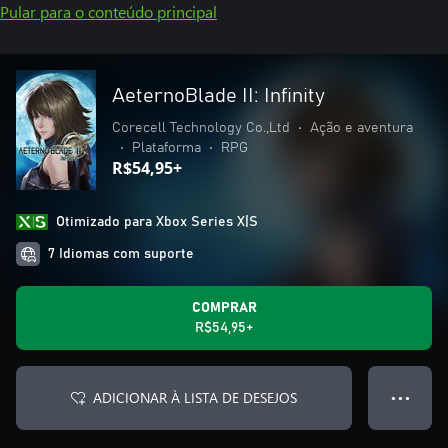
Pular para o conteúdo principal
AeternoBlade II: Infinity
Corecell Technology Co.,Ltd
•
Ação e aventura
•
Plataforma
•
RPG
R$54,95+
Otimizado para Xbox Series X|S
7 Idiomas com suporte
COMPRAR
R$54,95+
ADICIONAR À LISTA DE DESEJOS
● ● ●