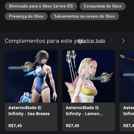
Otimizado para o Xbox Series X|S
Conquistas do Xbox
Presença do Xbox
Salvamentos na nuvem do Xbox
Mostrar tudo
Complementos para este jogo
AeternoBlade II:
AeternoBlade II:
Aeter
Infinity - Sea Breeze
Infinity - Lemon
Infin
Mimosa
Ruby
R$7,45
R$7,45
R$7,