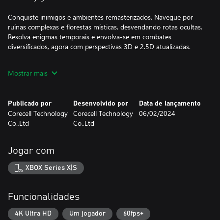
Conquiste inimigos e ambientes remasterizados. Navegue por
ruínas complexas e florestas místicas, desvendando rotas ocultas.
Resolva enigmas temporais e envolva-se em combates
diversificados, agora com perspectivas 3D e 2.5D atualizadas.
AeternoBlade Infinity dobra o gênero com gráficos mais fluidos,
Mostrar mais
controles intuitivos e dificuldade balanceada. Mergulhe na edição
mais vívida até agora, levando velocidade e habilidades ao limite
através de fases complexamente desenhadas. Empunhe a lâmina
Publicado por
Desenvolvido por
Data de lançamento
e desafie a eternidade!
Corecell Technology
Corecell Technology
06/02/2024
Co.,Ltd
Co.,Ltd
Jogar com
XBOX Series X|S
Funcionalidades
4K Ultra HD
Um jogador
60fps+