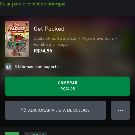
Pular para o conteúdo principal
Get Packed
Coatsink Software Ltd
•
Ação e aventura
•
Família e crianças
R$74,95
8 Idiomas com suporte
COMPRAR
R$74,95
ADICIONAR À LISTA DE DESEJOS
● ● ●