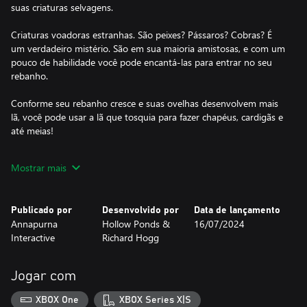
suas criaturas selvagens.
Criaturas voadoras estranhas. São peixes? Pássaros? Cobras? É
um verdadeiro mistério. São em sua maioria amistosas, e com um
pouco de habilidade você pode encantá-las para entrar no seu
rebanho.
Conforme seu rebanho cresce e suas ovelhas desenvolvem mais
lã, você pode usar a lã que tosquia para fazer chapéus, cardigãs e
até meias!
Será que você encontrará todas as criaturas? Até as super raras e
Mostrar mais
fugidias? Ficará com elas ou vai dividir com seus amigos? Será
que você vai tricotar o maior cachecol já visto?
Publicado por
Desenvolvido por
Data de lançamento
Annapurna
Hollow Ponds &
16/07/2024
Interactive
Richard Hogg
Jogar com
XBOX One
XBOX Series X|S