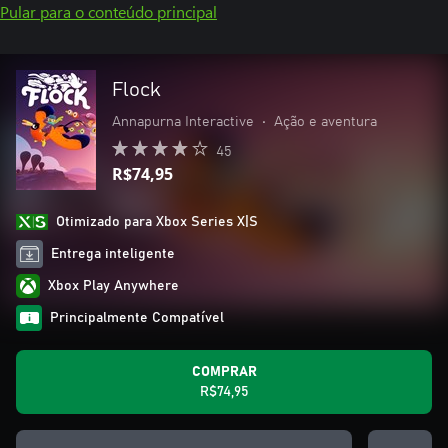
Pular para o conteúdo principal
Flock
Annapurna Interactive
•
Ação e aventura
45
R$74,95
Otimizado para Xbox Series X|S
Entrega inteligente
Xbox Play Anywhere
Principalmente Compatível
COMPRAR
R$74,95