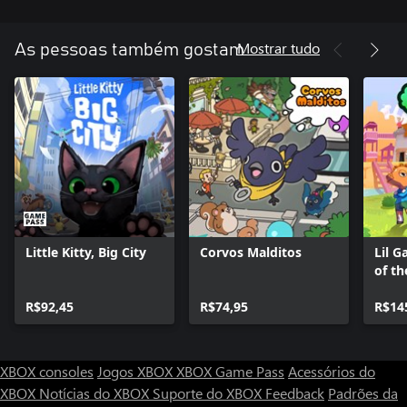
Mostrar tudo
As pessoas também gostam
Little Kitty, Big City
Corvos Malditos
Lil G
of th
R$92,45
R$74,95
R$14
XBOX consoles
Jogos XBOX
XBOX Game Pass
Acessórios do
XBOX
Notícias do XBOX
Suporte do XBOX
Feedback
Padrões da